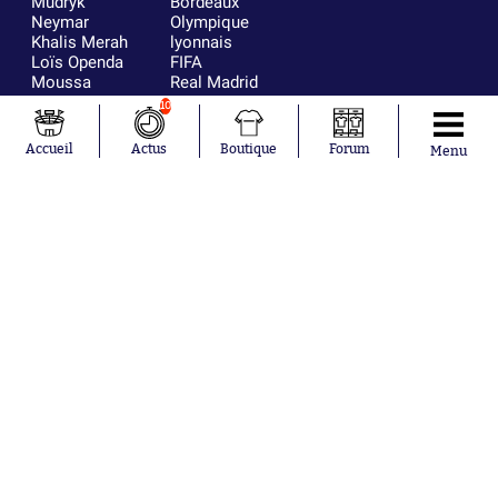
Mudryk
Bordeaux
Neymar
Olympique
Khalis Merah
lyonnais
Loïs Openda
FIFA
Moussa
Real Madrid
Niakhaté
RC Strasbourg
10
Nicolás
AC Milan
Tagliafico
France
Accueil
Actus
Boutique
Forum
Menu
Pavel Šulc
RC Lens
Josh Maja
Gauthier Hein