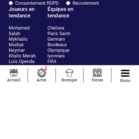
Consentement RGPD
Recrutement
Joueurs en
Équipes en
tendance
tendance
Mohamed
Chelsea
Salah
Paris Saint-
Mykhailo
Germain
Mudryk
Bordeaux
Neymar
Olympique
Khalis Merah
lyonnais
Loïs Openda
FIFA
Moussa
Real Madrid
5
Niakhaté
RC Strasbourg
Nicolás
AC Milan
Accueil
Actus
Boutique
Forum
Menu
Tagliafico
France
Pavel Šulc
RC Lens
Josh Maja
Gauthier Hein