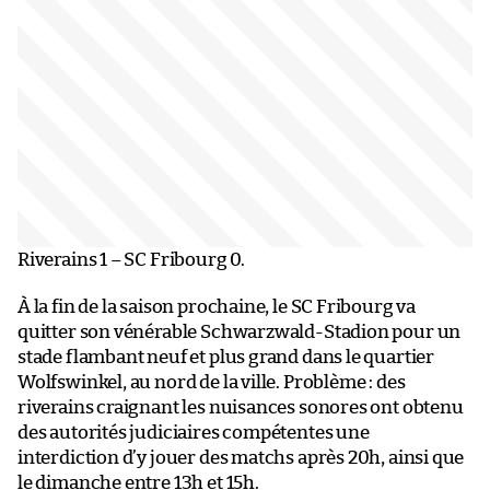
Riverains 1 – SC Fribourg 0.
À la fin de la saison prochaine, le SC Fribourg va
quitter son vénérable Schwarzwald-Stadion pour un
stade flambant neuf et plus grand dans le quartier
Wolfswinkel, au nord de la ville. Problème : des
riverains craignant les nuisances sonores ont obtenu
des autorités judiciaires compétentes une
interdiction d’y jouer des matchs après 20h, ainsi que
le dimanche entre 13h et 15h.