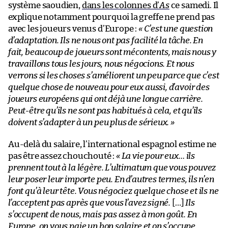
système saoudien,
dans les colonnes d’
As
ce samedi. Il
explique notamment pourquoi la greffe ne prend pas
avec les joueurs venus d’Europe :
« C’est une question
d’adaptation. Ils ne nous ont pas facilité la tâche. En
fait, beaucoup de joueurs sont mécontents, mais nous y
travaillons tous les jours, nous négocions. Et nous
verrons si les choses s’améliorent un peu parce que c’est
quelque chose de nouveau pour eux aussi, d’avoir des
joueurs européens qui ont déjà une longue carrière.
Peut-être qu’ils ne sont pas habitués à cela, et qu’ils
doivent s’adapter à un peu plus de sérieux. »
Au-delà du salaire, l’international espagnol estime ne
pas être assez chouchouté :
« La vie pour eux… ils
prennent tout à la légère. L’ultimatum que vous pouvez
leur poser leur importe peu. En d’autres termes, ils n’en
font qu’à leur tête. Vous négociez quelque chose et ils ne
l’acceptent pas après que vous l’avez signé.
[…]
Ils
s’occupent de nous, mais pas assez à mon goût. En
Europe, on vous paie un bon salaire et on s’occupe