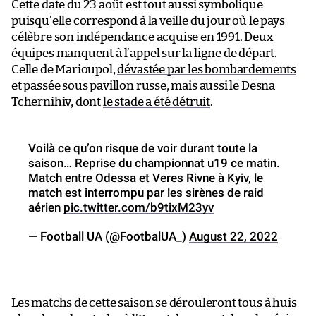
Cette date du 23 août est tout aussi symbolique
puisqu’elle correspond à la veille du jour où le pays
célèbre son indépendance acquise en 1991. Deux
équipes manquent à l’appel sur la ligne de départ.
Celle de Marioupol,
dévastée par les bombardements
et passée sous pavillon russe, mais aussi le Desna
Tchernihiv, dont
le stade a été détruit
.
Voilà ce qu’on risque de voir durant toute la
saison… Reprise du championnat u19 ce matin.
Match entre Odessa et Veres Rivne à Kyiv, le
match est interrompu par les sirènes de raid
aérien
pic.twitter.com/b9tixM23yv
— Football UA (@FootbalUA_)
August 22, 2022
Les matchs de cette saison se dérouleront tous à huis