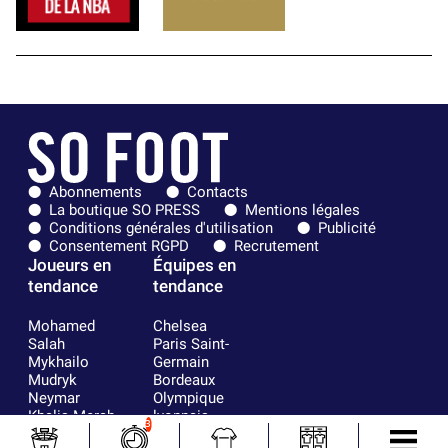
Abonnements
Contacts
La boutique SO PRESS
Mentions légales
Conditions générales d'utilisation
Publicité
Consentement RGPD
Recrutement
Joueurs en
Équipes en
tendance
tendance
Mohamed
Chelsea
Salah
Paris Saint-
Mykhailo
Germain
Mudryk
Bordeaux
Neymar
Olympique
Khalis Merah
lyonnais
3
Loïs Openda
FIFA