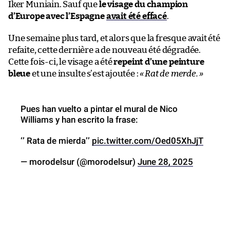
Iker Muniain. Sauf que
le visage du champion
d’Europe avec l’Espagne
avait été effacé
.
Une semaine plus tard, et alors que la fresque avait été
refaite, cette dernière a de nouveau été dégradée.
Cette fois-ci, le visage a été
repeint d’une peinture
bleue
et une insulte s’est ajoutée :
«
Rat de merde.
»
Pues han vuelto a pintar el mural de Nico
Williams y han escrito la frase:
‘’ Rata de mierda’’
pic.twitter.com/Oed05XhJjT
— morodelsur (@morodelsur)
June 28, 2025