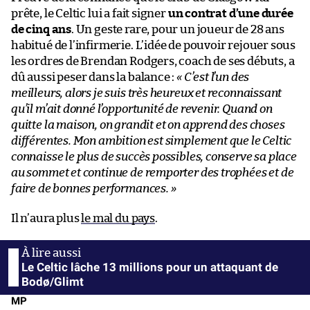
prête, le Celtic lui a fait signer
un contrat d’une durée
de cinq ans
. Un geste rare, pour un joueur de 28 ans
habitué de l’infirmerie. L’idée de pouvoir rejouer sous
les ordres de Brendan Rodgers, coach de ses débuts, a
dû aussi peser dans la balance :
«
C’est l’un des
meilleurs, alors je suis très heureux et reconnaissant
qu’il m’ait donné l’opportunité de revenir. Quand on
quitte la maison, on grandit et on apprend des choses
différentes. Mon ambition est simplement que le Celtic
connaisse le plus de succès possibles, conserve sa place
au sommet et continue de remporter des trophées et de
faire de bonnes performances.
»
Il n’aura plus
le mal du pays
.
Le Celtic lâche 13 millions pour un attaquant de
Bodø/Glimt
MP