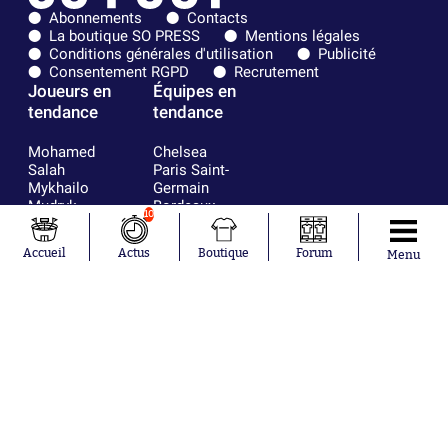
Abonnements
Contacts
La boutique SO PRESS
Mentions légales
Conditions générales d'utilisation
Publicité
Consentement RGPD
Recrutement
Joueurs en
Équipes en
tendance
tendance
Mohamed
Chelsea
Salah
Paris Saint-
Mykhailo
Germain
Mudryk
Bordeaux
10
Neymar
Olympique
Khalis Merah
lyonnais
Accueil
Actus
Boutique
Forum
Menu
Loïs Openda
FIFA
Moussa
Real Madrid
Niakhaté
RC Strasbourg
Nicolás
AC Milan
Tagliafico
France
Pavel Šulc
RC Lens
Josh Maja
Gauthier Hein