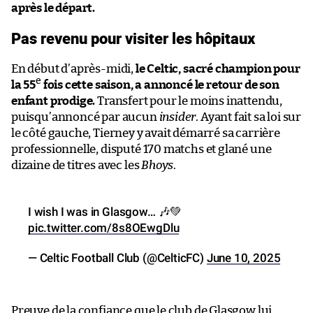
après le départ.
Pas revenu pour visiter les hôpitaux
En début d’après-midi,
le Celtic, sacré champion pour
e
la 55
fois cette saison, a annoncé le retour de son
enfant prodige.
Transfert pour le moins inattendu,
puisqu’annoncé par aucun
insider
. Ayant fait sa loi sur
le côté gauche, Tierney y avait démarré sa carrière
professionnelle, disputé 170 matchs et glané une
dizaine de titres avec les
Bhoys
.
I wish I was in Glasgow… 🎶💚
pic.twitter.com/8s8OEwgDlu
— Celtic Football Club (@CelticFC)
June 10, 2025
Preuve de la confiance que le club de Glasgow lui