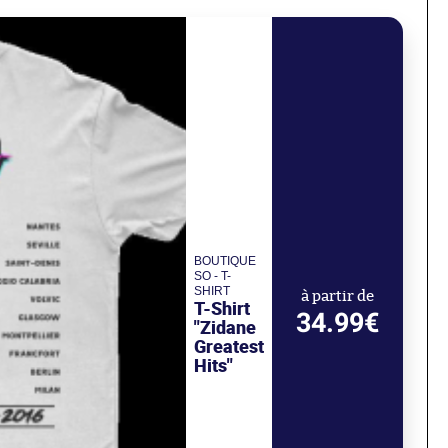
BOUTIQUE
SO - T-
SHIRT
à partir de
T-Shirt
34.99€
"Zidane
Greatest
Hits"