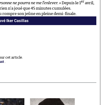
er
rsonne ne pourra ne me l’enlever. »
Depuis le 1
avril,
érien n’a joué que 45 minutes cumulées.
pu rompre son jeûne en pleine demi-finale.
vé Iker Casillas
r cet article.
ant
.