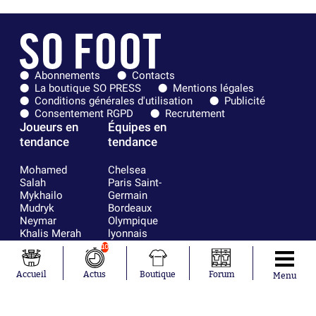
Abonnements
Contacts
La boutique SO PRESS
Mentions légales
Conditions générales d'utilisation
Publicité
Consentement RGPD
Recrutement
Joueurs en
Équipes en
tendance
tendance
Mohamed
Chelsea
Salah
Paris Saint-
Mykhailo
Germain
Mudryk
Bordeaux
Neymar
Olympique
Khalis Merah
lyonnais
Loïs Openda
FIFA
10
Moussa
Real Madrid
Niakhaté
RC Strasbourg
Accueil
Actus
Boutique
Forum
Menu
Nicolás
AC Milan
Tagliafico
France
Pavel Šulc
RC Lens