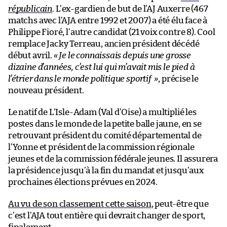
républicain
. L’ex-gardien de but de l’AJ Auxerre (467
matchs avec l’AJA entre 1992 et 2007) a été élu face à
Philippe Fioré, l’autre candidat (21 voix contre 8). Cool
remplace Jacky Terreau, ancien président décédé
début avril.
« Je le connaissais depuis une grosse
dizaine d’années, c’est lui qui m’avait mis le pied à
l’étrier dans le monde politique sportif »
, précise le
nouveau président.
Le natif de L’Isle-Adam (Val d’Oise) a multiplié les
postes dans le monde de la petite balle jaune, en se
retrouvant président du comité départemental de
l’Yonne et président de la commission régionale
jeunes et de la commission fédérale jeunes. Il assurera
la présidence jusqu’à la fin du mandat et jusqu’aux
prochaines élections prévues en 2024.
Au vu de son classement cette saison
, peut-être que
c’est l’AJA tout entière qui devrait changer de sport,