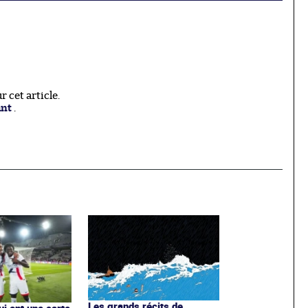
 cet article.
ant
.
Les grands récits de
ui ont une carte