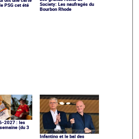
Society: Les naufragés du
le PSG cet été
Bourbon Rhode
6-2027 : les
 semaine (du 3
Infantino et le bal des