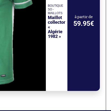
BOUTIQUE
SO -
MAILLOTS
Maillot
à partir de
collector
59.95€
«
Algérie
1982 »