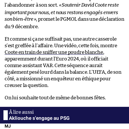
l’abandonner à son sort.
«
Soutenir David Coote reste
important pour nous, et nous restons engagés envers
son bien-être
»
, promet le PGMOL dans une déclaration
du 9 décembre.
Et comme si ça ne suffisait pas, une autre casserole
s’est greffée à l’affaire. Une vidéo, cette fois, montre
Coote en train de sniffer une poudre blanche
,
apparemment durant l’Euro 2024, où il officiait
comme assistant VAR. Cette séquence aurait
également pesé lourd dans la balance. L’UEFA, de son
côté, a missionné un enquêteur en éthique pour
creuser la question.
On lui souhaite tout de même de bonnes fêtes.
Akliouche s'engage au PSG
MJ