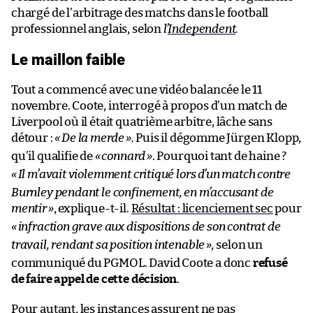
chargé de l’arbitrage des matchs dans le football
professionnel anglais, selon
l’
I
ndependent
.
Le maillon faible
Tout a commencé avec une vidéo balancée le 11
novembre. Coote, interrogé à propos d’un match de
Liverpool où il était quatrième arbitre, lâche sans
détour :
«
De la merde
».
Puis il dégomme Jürgen Klopp,
qu’il qualifie de
«
connard
»
. Pourquoi tant de haine ?
«
Il m’avait violemment critiqué lors d’un match contre
Burnley pendant le confinement, en m’accusant de
mentir
»
, explique-t-il.
Résultat : licenciement sec
pour
«
infraction grave aux dispositions de son contrat de
travail, rendant sa position intenable
»,
selon un
communiqué du PGMOL. David Coote a donc
refusé
de faire appel de cette décision
.
Pour autant, les instances assurent ne pas