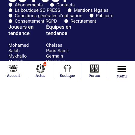
Abonnements
Contacts
La boutique SO PRESS
Mentions légales
Conditions générales d'utilisation
Publicité
Consentement RGPD
Recrutement
Joueurs en
Équipes en
tendance
tendance
Mohamed
Chelsea
Salah
Paris Saint-
Mykhailo
Germain
Mudryk
Bordeaux
10
Neymar
Olympique
Khalis Merah
lyonnais
Accueil
Actus
Boutique
Forum
Menu
Loïs Openda
FIFA
Moussa
Real Madrid
Niakhaté
RC Strasbourg
Nicolás
AC Milan
Tagliafico
France
Pavel Šulc
RC Lens
Josh Maja
Gauthier Hein