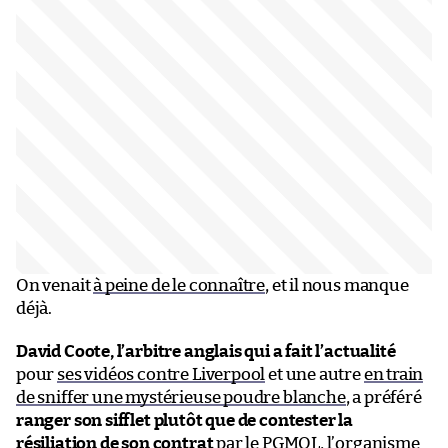
On venait
à peine de le connaître
, et il nous manque
déjà.
David Coote, l’arbitre anglais qui a fait l’actualité
pour
ses vidéos contre Liverpool
et une autre
en train
de sniffer une mystérieuse poudre blanche
, a préféré
ranger son sifflet plutôt que de contester la
résiliation de son contrat
par le PGMOL, l’organisme