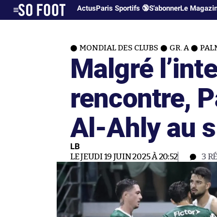
Actus
Paris Sportifs 🔞
S'abonner
Le Magazi
MONDIAL DES CLUBS
GR. A
PAL
Malgré l’int
rencontre, P
Al-Ahly au s
LB
LE JEUDI 19 JUIN 2025 À 20:52
3
R