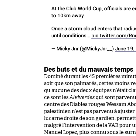
At the Club World Cup, officials are
to 10km away.
Once a storm cloud enters that radiu
until conditions…
pic.twitter.com/Rn
— Micky Jnr (@MickyJnr__)
June 19,
Des buts et du mauvais temps
Dominé durant les 45 premières minute
soir que son palmarès, certes moins remp
qu’aucune des deux équipes n’était cla
ce sont les
Alviverdes
qui sont parvenus
centre des Diables rouges Wessam Abou 
palestinien n’est pas parvenu à ajuster 
lucarne droite de son gardien, permet
malgré l’intervention de la VAR pour un
Manuel Lopez, plus connu sous le surno