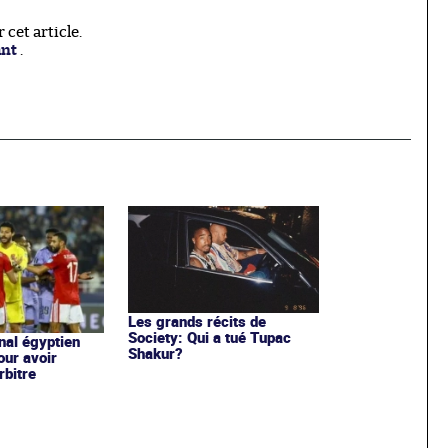
cet article.
ant
.
Les grands récits de
Society: Qui a tué Tupac
nal égyptien
Shakur?
our avoir
rbitre