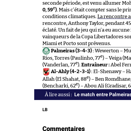
seconde période, est venu allumer Mo
e
0, 59
)
. Mais c’était compter sans le pr
conditions climatiques.
La rencontre a 
rencontre, Anthony Taylor, pendant 45
éclaté. Un fait de jeu qui n’a eu aucune 
vainqueurs de la Copa Libertadores so
Miami et Porto sont prévenus.
Palmeiras (3-4-3)
: Wewerton – Mur
e
Ríos, Torres (Paulinho, 77
) – Veiga (M
e
(Vanderlan, 77
).
Entraîneur :
Abel Ferr
Al-Ahly (4-2-3-1)
: El-Shenawy – Ha
e
Allah (El Shahat, 88
) – Ben Romdhane, 
e
(Bencharki, 62
) – Abou Ali (Gradisar, 
Le match entre Palmeiras
LB
Commentaires