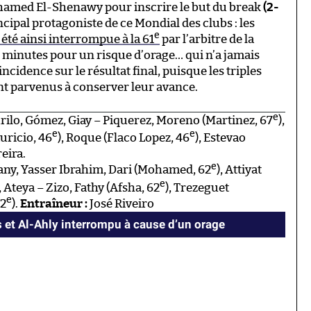
hamed El-Shenawy pour inscrire le but du break
(2-
incipal protagoniste de ce Mondial des clubs : les
e
été ainsi interrompue à la 61
par l’arbitre de la
 minutes pour un risque d’orage… qui n’a jamais
incidence sur le résultat final, puisque les triples
nt parvenus à conserver leur avance.
e
ilo, Gómez, Giay – Piquerez, Moreno (Martinez, 67
),
e
e
auricio, 46
), Roque (Flaco Lopez, 46
), Estevao
eira.
e
ny, Yasser Ibrahim, Dari (Mohamed, 62
), Attiyat
e
Ateya – Zizo, Fathy (Afsha, 62
), Trezeguet
e
62
).
Entraîneur :
José Riveiro
 et Al-Ahly interrompu à cause d’un orage