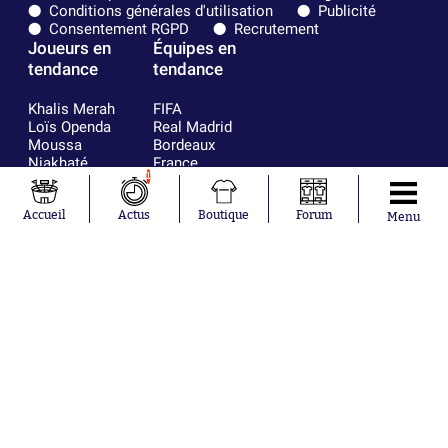
Conditions générales d'utilisation
Publicité
Consentement RGPD
Recrutement
Joueurs en
Équipes en
tendance
tendance
Khalis Merah
FIFA
Loïs Openda
Real Madrid
Moussa
Bordeaux
Niakhaté
France
1
Nicolás
Chelsea
Tagliafico
Paris Saint-
Pavel Šulc
Germain
Accueil
Actus
Boutique
Forum
Menu
Gauthier Hein
Olympique
Lionel Messi
lyonnais
Gonzalo
AC Milan
García Torres
RC Strasbourg
Gio Reyna
RC Lens
Leandro
Paredes