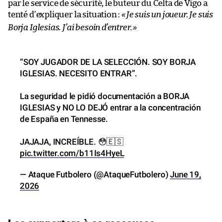
par le service de sécurité, le buteur du Celta de Vigo a
tenté d’expliquer la situation :
«
Je suis un joueur. Je suis
Borja Iglesias. J’ai besoin d’entrer.
»
“SOY JUGADOR DE LA SELECCIÓN. SOY BORJA
IGLESIAS. NECESITO ENTRAR”.
La seguridad le pidió documentación a BORJA
IGLESIAS y NO LO DEJÓ entrar a la concentración
de España en Tennesse.
JAJAJA, INCREÍBLE. 😳🇪🇸
pic.twitter.com/b11Is4HyeL
— Ataque Futbolero (@AtaqueFutbolero)
June 19,
2026