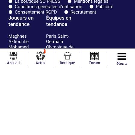
La boutique SO PRESS
Mentions légales
Conditions générales d'utilisation
Publicité
Consentement RGPD
Recrutement
Joueurs en
Équipes en
tendance
tendance
Maghnes
Paris Saint-
Akliouche
Germain
Mohamed
Olympique de
Salah
Marseille
0
Lionel Messi
Real Madrid
Ferrán Torres
FIFA
Accueil
Actus
Boutique
Forum
Menu
Kilian Corredor
Olympique
Franco
lyonnais
Mastantuono
AS Monaco
Orel Mangala
FC Barcelone
Rio Mavuba
Argentine
Rodri
RC Strasbourg
Mika Godts
Trabzonspor