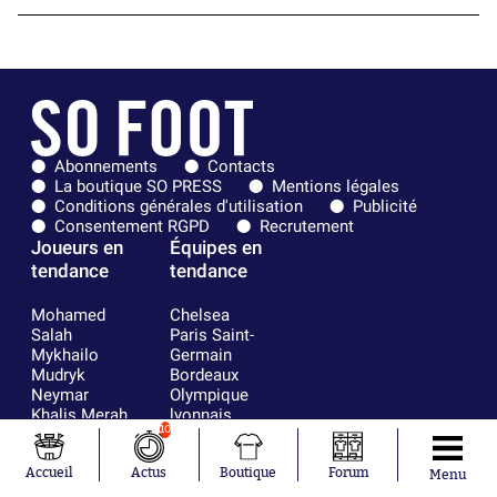
Abonnements
Contacts
La boutique SO PRESS
Mentions légales
Conditions générales d'utilisation
Publicité
Consentement RGPD
Recrutement
Joueurs en
Équipes en
tendance
tendance
Mohamed
Chelsea
Salah
Paris Saint-
Mykhailo
Germain
Mudryk
Bordeaux
Neymar
Olympique
Khalis Merah
lyonnais
10
Loïs Openda
FIFA
Moussa
Real Madrid
Niakhaté
RC Strasbourg
Accueil
Actus
Boutique
Forum
Menu
Nicolás
AC Milan