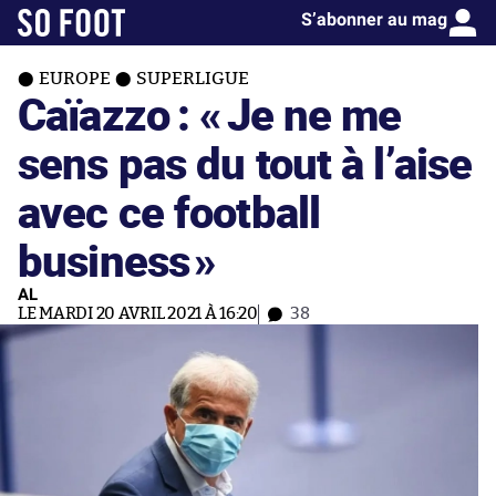
S’abonner au mag
EUROPE
SUPERLIGUE
Caïazzo : «
Je ne me
sens pas du tout à l’aise
avec ce football
business
»
AL
LE MARDI 20 AVRIL 2021 À 16:20
38