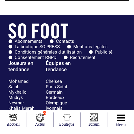
Abonnements
Contacts
La boutique SO PRESS
Mentions légales
Conditions générales d'utilisation
Publicité
Consentement RGPD
Recrutement
Joueurs en
Équipes en
tendance
tendance
Mohamed
Chelsea
Salah
Paris Saint-
Mykhailo
Germain
Mudryk
Bordeaux
Neymar
Olympique
Khalis Merah
lyonnais
Loïs Openda
FIFA
10
Moussa
Real Madrid
Niakhaté
RC Strasbourg
Accueil
Actus
Boutique
Forum
Menu
Nicolás
AC Milan