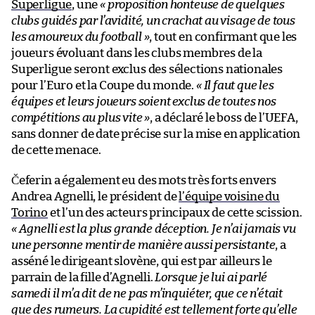
Superligue
, une
« proposition honteuse de quelques
clubs guidés par l’avidité, un crachat au visage de tous
les amoureux du football »
, tout en confirmant que les
joueurs évoluant dans les clubs membres de la
Superligue seront exclus des sélections nationales
pour l’Euro et la Coupe du monde.
« Il faut que les
équipes et leurs joueurs soient exclus de toutes nos
compétitions au plus vite »
, a déclaré le boss de l’UEFA,
sans donner de date précise sur la mise en application
de cette menace.
Čeferin a également eu des mots très forts envers
Andrea Agnelli, le président de
l’équipe voisine du
Torino
et l’un des acteurs principaux de cette scission.
« Agnelli est la plus grande déception. Je n’ai jamais vu
une personne mentir de manière aussi persistante
, a
asséné le dirigeant slovène, qui est par ailleurs le
parrain de la fille d’Agnelli.
Lorsque je lui ai parlé
samedi il m’a dit de ne pas m’inquiéter, que ce n’était
que des rumeurs. La cupidité est tellement forte qu’elle