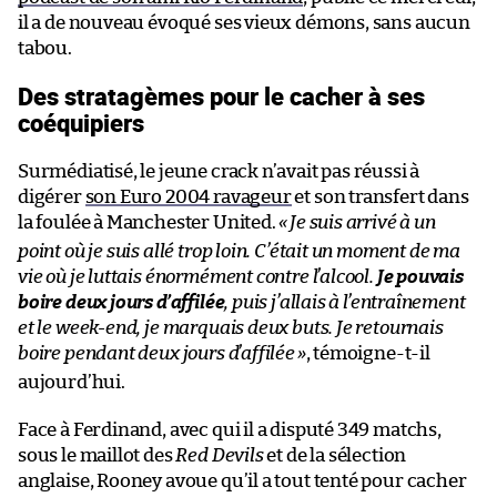
il a de nouveau évoqué ses vieux démons, sans aucun
tabou.
Des stratagèmes pour le cacher à ses
coéquipiers
Surmédiatisé, le jeune crack n’avait pas réussi à
digérer
son Euro 2004 ravageur
et son transfert dans
la foulée à Manchester United.
«
Je suis arrivé à un
point où je suis allé trop loin. C’était un moment de ma
vie où je luttais énormément contre l’alcool.
Je pouvais
boire deux jours d’affilée
, puis j’allais à l’entraînement
et le week-end, je marquais deux buts. Je retournais
boire pendant deux jours d’affilée
»
, témoigne-t-il
aujourd’hui.
Face à Ferdinand, avec qui il a disputé 349 matchs,
sous le maillot des
Red Devils
et de la sélection
anglaise, Rooney avoue qu’il a tout tenté pour cacher