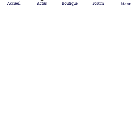
Julián Álvarez
FC Barcelone
Accueil
Actus
Boutique
Forum
Menu
Ferrán Torres
Argentine
Kilian Corredor
Olympique
Franco
lyonnais
Mastantuono
AS Monaco
Orel Mangala
RC Strasbourg
Rio Mavuba
Trabzonspor