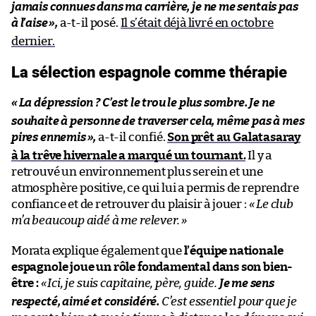
jamais connues dans ma carrière, je ne me sentais pas
à l’aise
»,
a-t-il posé.
Il s’était déjà livré en octobre
dernier.
La sélection espagnole comme thérapie
«
La dépression ? C’est le trou le plus sombre. Je ne
souhaite à personne de traverser cela, même pas à mes
pires ennemis
»,
a-t-il confié.
Son prêt au Galatasaray
à la trêve hivernale a marqué un tournant.
Il y a
retrouvé un environnement plus serein et une
atmosphère positive, ce qui lui a permis de reprendre
confiance et de retrouver du plaisir à jouer :
« Le club
m’a beaucoup aidé à me relever. »
Morata explique également que
l’équipe nationale
espagnole joue un rôle fondamental dans son bien-
être :
«
Ici, je suis capitaine, père, guide.
Je me sens
respecté, aimé et considéré.
C’est essentiel pour que je