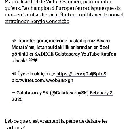
Mauro Icardi et de Victor Osimhen, pour ne citer
qu’eux. Le champion d’Europe n’aura disputé que six
mois en Lombardie,
où il était en conflit avec le nouvel
entraîneur, Sergio Conceição
.
📣 Transfer görüşmelerine başladığımız Álvaro
Morata’nın, İstanbul'daki ilk anlarından en özel
görüntüler 𝐒𝐀𝐃𝐄𝐂𝐄 Galatasaray YouTube Katıl'da
olacak! 💛❤️
📲 Üye olmak için 👉
https://t.co/g0aljBptcS
pic.twitter.com/wvob3IBxgn
— Galatasaray SK (@GalatasaraySK)
February 2,
2025
Est-ce que c’est vraiment la peine de défaire les
cartons ?