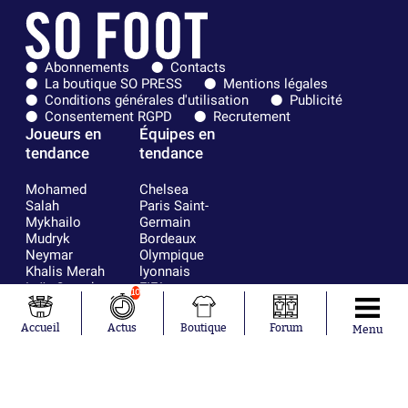
Abonnements
Contacts
La boutique SO PRESS
Mentions légales
Conditions générales d'utilisation
Publicité
Consentement RGPD
Recrutement
Joueurs en
Équipes en
tendance
tendance
Mohamed
Chelsea
Salah
Paris Saint-
Mykhailo
Germain
Mudryk
Bordeaux
Neymar
Olympique
Khalis Merah
lyonnais
Loïs Openda
FIFA
10
Moussa
Real Madrid
Niakhaté
RC Strasbourg
Accueil
Actus
Boutique
Forum
Menu
Nicolás
AC Milan
Tagliafico
France
Pavel Šulc
RC Lens
Josh Maja
Gauthier Hein