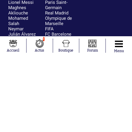
Lionel Messi
Paris Saint-
Maghnes
Germain
Akliouche
Real Madrid
Mohamed
Olympique de
Salah
Marseille
Neymar
FIFA
Julián Álvarez
FC Barcelone
Ferrán Torres
Argentine
3
Kilian Corredor
Olympique
Franco
lyonnais
Accueil
Actus
Boutique
Forum
Menu
Mastantuono
AS Monaco
Orel Mangala
RC Strasbourg
Rio Mavuba
Trabzonspor