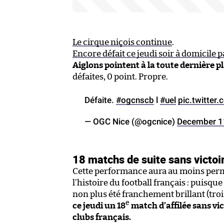
Le cirque niçois continue
.
Encore défait ce jeudi soir à domicile p
Aiglons pointent à la toute dernière p
défaites, 0 point. Propre.
Défaite.
#ogcnscb
l
#uel
pic.twitte
— OGC Nice (@ogcnice)
December 1
18 matchs de suite sans victoir
Cette performance aura au moins permi
l’histoire du football français : puisq
non plus été franchement brillant (tro
e
ce jeudi un 18
match d’affilée sans vi
clubs français.