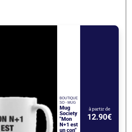
BOUTIQUE
SO - MUG
Mug
à partir de
Society
12.90€
"Mon
N+1 est
un con"