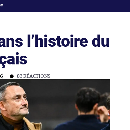
ne
ans l’histoire du
nçais
26
83
RÉACTIONS