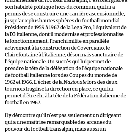
fondamentale du football transalpin, c’est bien grâce à
son habileté politique hors du commun, qui lui a
permis de se construire une carrière ascensionnelle,
jusqu’aux plus hautes sphères du football mondial.
Président de 1959 à 1967 de la Lega Pro, l’équivalent de
la D3 italienne, dont il modernise et professionnalise
le fonctionnement, Franchi milite en parallèle
activement à la construction de Coverciano, le
Clairefontaine à l’italienne, désormais sanctuaire de
l’équipe nationale. Un succès qui lui permet de
prendre la tête de la délégation de l’équipe nationale
de football italienne lors des Coupes du monde de
1962 et 1966. L’échec de la
Nazionale
lors des deux
tournois fragilise la direction en place, ce qui lui
permet d’être élu à la tête de la Fédération italienne de
football en 1967.
Il y démontre qu’il n’est pas seulement un dirigeant
qui a une maîtrise remarquable des arcanes du
pouvoir du football transalpin, mais aussi un