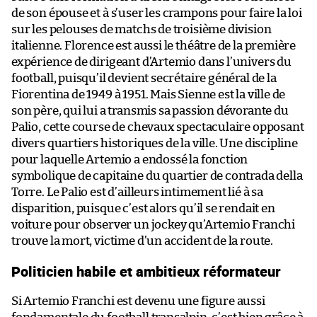
de son épouse et à s’user les crampons pour faire la loi
sur les pelouses de matchs de troisième division
italienne. Florence est aussi le théâtre de la première
expérience de dirigeant d’Artemio dans l’univers du
football, puisqu’il devient secrétaire général de la
Fiorentina de 1949 à 1951. Mais Sienne est la ville de
son père, qui lui a transmis sa passion dévorante du
Palio, cette course de chevaux spectaculaire opposant
divers quartiers historiques de la ville. Une discipline
pour laquelle Artemio a endossé la fonction
symbolique de capitaine du quartier de contrada della
Torre. Le Palio est d’ailleurs intimement lié à sa
disparition, puisque c’est alors qu’il se rendait en
voiture pour observer un jockey qu’Artemio Franchi
trouve la mort, victime d’un accident de la route.
Politicien habile et ambitieux réformateur
Si Artemio Franchi est devenu une figure aussi