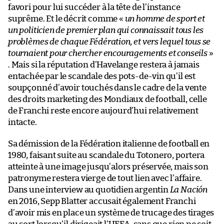
favori pour lui succéder à la tête de l’instance
suprême. Et le décrit comme «
un homme de sport et
un politicien de premier plan qui connaissait tous les
problèmes de chaque Fédération, et vers lequel tous se
tournaient pour chercher encouragements et conseils
»
. Mais si la réputation d’Havelange restera à jamais
entachée par le scandale des pots-de-vin qu’il est
soupçonné d’avoir touchés dans le cadre de la vente
des droits marketing des Mondiaux de football, celle
de Franchi reste encore aujourd’hui relativement
intacte.
Sa démission de la Fédération italienne de football en
1980, faisant suite au scandale du Totonero, portera
atteinte à une image jusqu’alors préservée, mais son
patronyme restera vierge de tout lien avec l’affaire.
Dans une interview au quotidien argentin
La Nación
en 2016, Sepp Blatter accusait également Franchi
d’avoir mis en place un système de trucage des tirages