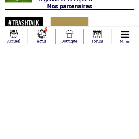
Nos partenaires
2
Accueil
Actus
Boutique
Forum
Menu
Abonnements
Contacts
La boutique SO PRESS
Mentions légales
Conditions générales d'utilisation
Publicité
Consentement RGPD
Recrutement
Joueurs en
Équipes en
tendance
tendance