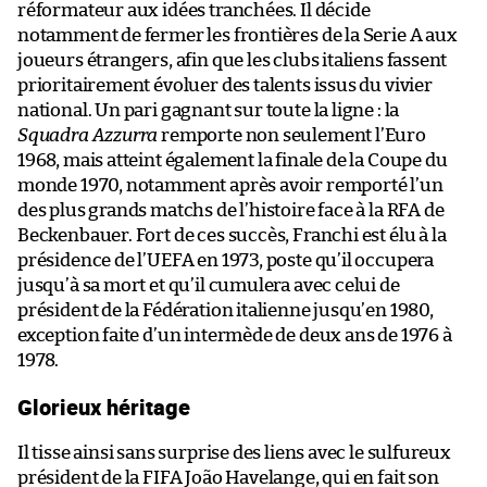
réformateur aux idées tranchées. Il décide
notamment de fermer les frontières de la Serie A aux
joueurs étrangers, afin que les clubs italiens fassent
prioritairement évoluer des talents issus du vivier
national. Un pari gagnant sur toute la ligne : la
Squadra Azzurra
remporte non seulement l’Euro
1968, mais atteint également la finale de la Coupe du
monde 1970, notamment après avoir remporté l’un
des plus grands matchs de l’histoire face à la RFA de
Beckenbauer. Fort de ces succès, Franchi est élu à la
présidence de l’UEFA en 1973, poste qu’il occupera
jusqu’à sa mort et qu’il cumulera avec celui de
président de la Fédération italienne jusqu’en 1980,
exception faite d’un intermède de deux ans de 1976 à
1978.
Glorieux héritage
Il tisse ainsi sans surprise des liens avec le sulfureux
président de la FIFA João Havelange, qui en fait son