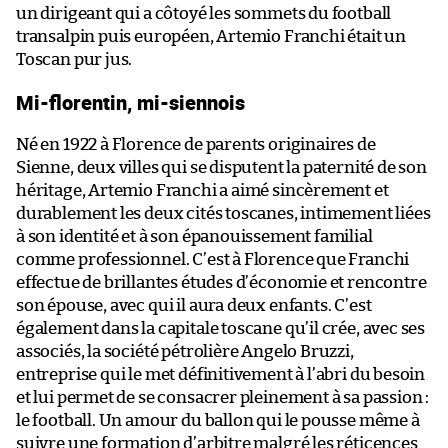
un dirigeant qui a côtoyé les sommets du football
transalpin puis européen, Artemio Franchi était un
Toscan pur jus.
Mi-florentin, mi-siennois
Né en 1922 à Florence de parents originaires de
Sienne, deux villes qui se disputent la paternité de son
héritage, Artemio Franchi a aimé sincèrement et
durablement les deux cités toscanes, intimement liées
à son identité et à son épanouissement familial
comme professionnel. C’est à Florence que Franchi
effectue de brillantes études d’économie et rencontre
son épouse, avec qui il aura deux enfants. C’est
également dans la capitale toscane qu’il crée, avec ses
associés, la société pétrolière Angelo Bruzzi,
entreprise qui le met définitivement à l’abri du besoin
et lui permet de se consacrer pleinement à sa passion :
le football. Un amour du ballon qui le pousse même à
suivre une formation d’arbitre malgré les réticences