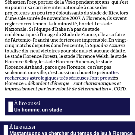
Sébastien Frey, portier de la
Viola
pendant six ans, qui s’est
vu pourrir sa carrière internationale à cause des
projecteurs un peu trop éblouissants du stade de Kiev, lors
d’une sale soirée de novembre 2007. À Florence, ils savent
régler correctement la luminosité, bordel.
Le stade
Nazionale : Si l’équipe d’Italie n’a pas de stade
emblématique à l’image du Stade de France, elle a su faire
de l’Artemio-Franchi une forteresse imprenable. En vingt-
cinq matchs disputés dans l’enceinte, la
Squadra Azzurra
totalise dix-neuf victoires pour six nuls et aucune défaite.
Le stade Florence Foresti, le stade Florence Welsh, le stade
Florence Kelley, le stade Florence Aubenas, le stade
Florence Arthaud : parce que Florence, ce n’est pas
seulement une ville, c’est aussi un chouette prénom.
Des
recherches astrologiques très sérieuses l’ont prouvé
, les
Florence «
débordent d’énergie… sont charismatiques et
impressionnent par leur volonté de détermination
» . CQFD.
Un homme, un stade
Mastantuono va chercher du temps de jeu à Florence