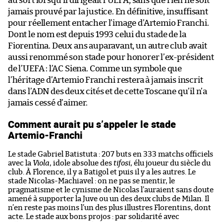
au sort lorsqu’il dirigeait l’UEFA, sans que rien ne soit
jamais prouvé par la justice. En définitive, insuffisant
pour réellement entacher l’image d’Artemio Franchi.
Dont le nom est depuis 1993 celui du stade de la
Fiorentina. Deux ans auparavant, un autre club avait
aussi renommé son stade pour honorer l’ex-président
de l’UEFA : l’AC Siena. Comme un symbole que
l’héritage d’Artemio Franchi restera à jamais inscrit
dans l’ADN des deux cités et de cette Toscane qu’il n’a
jamais cessé d’aimer.
Comment aurait pu s’appeler le stade
Artemio-Franchi
Le stade Gabriel Batistuta : 207 buts en 333 matchs officiels
avec la
Viola
, idole absolue des
tifosi
, élu joueur du siècle du
club. À Florence, il y a Batigol et puis il y a les autres.
Le
stade Nicolas-Machiavel : on ne pas se mentir, le
pragmatisme et le cynisme de Nicolas l’auraient sans doute
amené à supporter la Juve ou un des deux clubs de Milan. Il
n’en reste pas moins l’un des plus illustres Florentins, dont
acte.
Le stade aux bons projos : par solidarité avec