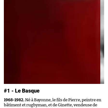
#1 - Le Basque
#
1968-1982.
Né à Bayonne, le fils de Pierre, peintre en
19
bâtiment et rugbyman, et de Ginette, vendeuse de
su