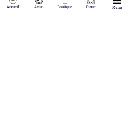
Accueil
Actus
Boutique
Forum
Menu
Le street art laisse son
empreinte sur le nouveau
Julián Alvarez : symbole d'un
maillot du Red Star
mercato devenu fou