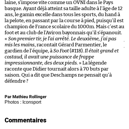
laine, s’impose vite comme un OVNI dans le Pays
D
basque. Ayant déjà atteint sa taille adulte à l’âge de 12
fo
ans, le gamin excelle dans tous les sports, du hand à
p
la pelote, en passant par la course à pied, puisqu’il est
ch
champion de France scolaire du 1000m. Mais c’est au
2
foot et au club de l’Aviron bayonnais qu’il s’épanouit.
le
«
Son premier tir, je l’ai arrêté. Le deuxième, j’ai pas
fo
mis les mains
, racontait Gérard Parmentier, le
j’
gardien de l’équipe, à
So Foot
(#118).
Il était grand et
d’
costaud, il avait une puissance de frappe
impressionnante, des deux pieds.
» La légende
raconte que Didier tournait alors à 70 buts par
saison. Qui a dit que Deschamps ne pensait qu’à
défendre ?
Par Mathieu Rollinger
Photos : Iconsport
Commentaires