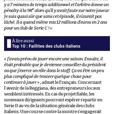
y a 7 minutes de temps additionnel et l’arbitre donne un
e
pénalty à la 98
alors qu’il y avait faute sur notre joueur.
Je suis quasi sûr que sans cet épisode, il n’aurait pas
lâché. Il a quand même mis 12 millions d’euros en 2 ans
pour un club de Serie C !
»
Top 10 : Faillites des clubs italiens
«
J’avais prévu de jouer encore une saison. Ensuite, il
était probable que je devienne conseiller du président
ou que j’exerce un rôle dans le staff. Ça va être un peu
plus compliqué de trouver quelque chose pour
continuer à jouer
» , admet le Français. Concernant
l’avenir de la Reggiana, des entrepreneurs locaux
semblent intéressés. En cas de projet fiable, les
nouveaux dirigeants pourront espérer repartir en
Serie D au vu de la situation générale des clubs
italiens. Une course contre la montre s’engagerait