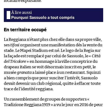
locataire expulsable.
Pourquoi Sassuolo a tout compris
En territoire occupé
La Reggiana n’étant plus chez elle dans sa propre ville,
ses
tifosi
organisent une manifestation dès la vente du
stade. Le Mapei Stadium est né. Le logo de la Regia sur
la façade est remplacé par celui de Sassuolo, le «
Città
del Tricolore
» en hommage à la ville conceptrice du
drapeau italien se voit désormais inscrit en petit, le
musée
granata
a laissé place à un restaurant. Squinzi
a bien compris que pour susciter l’intérêt, Sassuolo
devait devenir un club régional, quitte à effacer toute
trace de l’identité reggiana.
Un rassemblement de groupes de supporters «
Tradizione Reggiana 1919 » a vu le jour en 2016 de peur