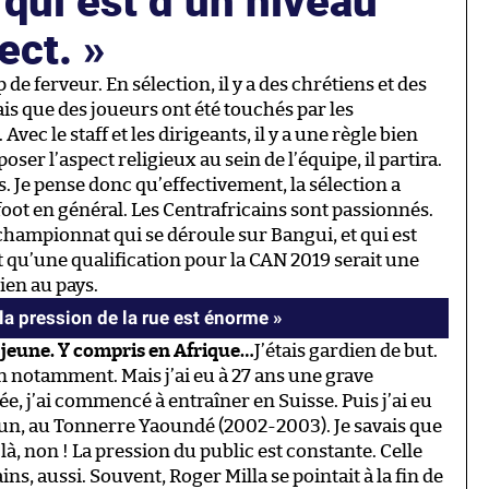
rect.
 de ferveur. En sélection, il y a des chrétiens et des
s que des joueurs ont été touchés par les
ec le staff et les dirigeants, il y a une règle bien
oser l’aspect religieux au sein de l’équipe, il partira.
. Je pense donc qu’effectivement, la sélection a
 foot en général. Les Centrafricains sont passionnés.
championnat qui se déroule sur Bangui, et qui est
nt qu’une qualification pour la CAN 2019 serait une
ien au pays.
la pression de la rue est énorme »
jeune. Y compris en Afrique…
J’étais gardien de but.
on notamment. Mais j’ai eu à 27 ans une grave
ée, j’ai commencé à entraîner en Suisse. Puis j’ai eu
un, au Tonnerre Yaoundé (2002-2003). Je savais que
-là, non ! La pression du public est constante. Celle
s, aussi. Souvent, Roger Milla se pointait à la fin de