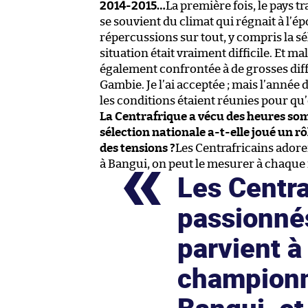
2014-2015…
La première fois, le pays t
se souvient du climat qui régnait à l’épo
répercussions sur tout, y compris la sé
situation était vraiment difficile. Et ma
également confrontée à de grosses diffi
Gambie. Je l’ai acceptée ; mais l’année
les conditions étaient réunies pour qu
La Centrafrique a vécu des heures somb
sélection nationale a-t-elle joué un 
des tensions ?
Les Centrafricains adore
à Bangui, on peut le mesurer à chaque fo
Les Centra
passionnés
parvient à
championn
Bangui, et