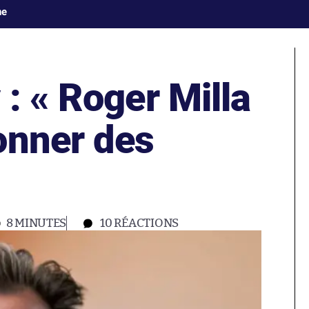
ne
: « Roger Milla
onner des
8 MINUTES
10
RÉACTIONS