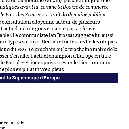
oche de Clémentine Autain), partage l’inquiétude
atiques avant lui comme la Bourse de commerce
 le Parc des Princes sortirait du domaine public
».
e consultation citoyenne autour de plusieurs
ut actuel ou une gouvernance partagée avec
ble). Le communiste Ian Brossat suggère lui aussi
ire type «
socios
». Derrière toutes ces belles utopies
ique du PSG. Le prochain ou la prochaine maire de la
isser s’en aller l’actuel champion d’Europe en titre
 le Parc des Princes puisse rester le bien commun
 de plus en plus un vœu pieux.
ant la Supercoupe d'Europe
 cet article.
ant
.