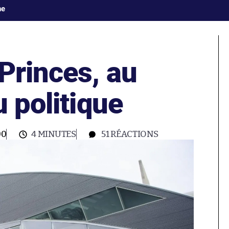
ne
Princes, au
u politique
00
4 MINUTES
51
RÉACTIONS