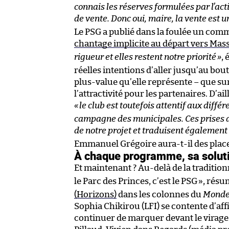
connais les réserves formulées par l’ac
de vente. Donc oui, maire, la vente est u
Le PSG a publié dans la foulée un comm
chantage implicite au départ vers Ma
rigueur et elles restent notre priorité
»
,
réelles intentions d’aller jusqu’au bout,
plus-value qu’elle représente – que sur
l’attractivité pour les partenaires. D’a
«
le club est toutefois attentif aux diff
campagne des municipales. Ces prises 
de notre projet et traduisent également 
Emmanuel Grégoire aura-t-il des places
À chaque programme, sa solut
Et maintenant ? Au-delà de la tradition
le Parc des Princes, c’est le PSG
», résu
(Horizons)
dans les colonnes du
Mond
Sophia Chikirou (LFI) se contente d’af
continuer de marquer devant le virage A