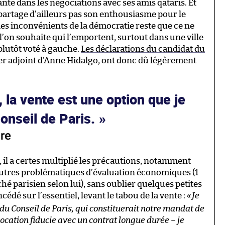
nte dans les négociations avec ses amis qataris. Et
 partage d’ailleurs pas son enthousiasme pour le
des inconvénients de la démocratie reste que ce ne
l’on souhaite qui l’emportent, surtout dans une ville
plutôt voté à gauche.
Les déclarations du candidat du
er adjoint d’Anne Hidalgo, ont donc dû légèrement
, la vente est une option que je
onseil de Paris.
re
, il a certes multiplié les précautions, notamment
 autres problématiques d’évaluation économiques (1
hé parisien selon lui), sans oublier quelques petites
cédé sur l’essentiel, levant le tabou de la vente :
«
Je
du Conseil de Paris, qui constituerait notre mandat de
location fiducie avec un contrat longue durée – je