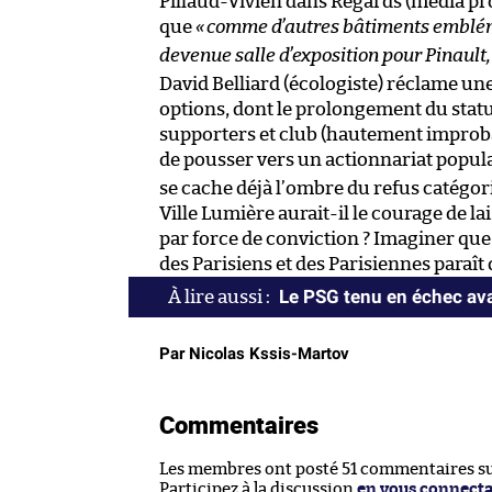
Pillaud-Vivien dans Regards (média pr
que
«
comme d’autres bâtiments emblém
devenue salle d’exposition pour Pinault,
David Belliard (écologiste) réclame un
options, dont le prolongement du stat
supporters et club (hautement improba
de pousser vers un actionnariat popula
se cache déjà l’ombre du refus catégor
Ville Lumière aurait-il le courage de la
par force de conviction ? Imaginer que
des Parisiens et des Parisiennes paraît
Le PSG tenu en échec av
Par Nicolas Kssis-Martov
Commentaires
Les membres ont posté 51 commentaires sur
Participez à la discussion
en vous connect