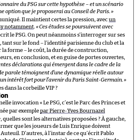
tionnaire du PSG sur cette hypothèse – et un scénario
ne option que je proposerai au Conseil de Paris.
»
uniqué. Il maintient certes la pression, avec
un
ssy notamment
.
«
Ces études se poursuivent avec
 écrit le PSG. On peut néanmoins s’interroger sur ses
 tant sur le fond – l’identité parisienne du club et la
 la forme – le coût, la durée de construction,
illeurs, en conclusion, et en guise de portes ouvertes,
érentes déclarations qui émergent dans le cadre de la
de parole témoignent d’une dynamique réelle autour
un intérêt fort pour l’avenir du Paris Saint-Germain.
»
 dans la corbeille VIP ?
ion
nelle invocation «
Le PSG, c’est le Parc des Princes et
mée par exemple
par Pierre-Yves Bournazel
e
, quelles sont les alternatives proposées ? À gauche,
firmer que les joueurs de Luis Enrique doivent
uteuil. D’autres, à l’instar de ce qu’écrit Pablo