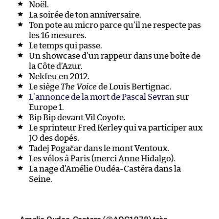
Noël.
La soirée de ton anniversaire.
Ton pote au micro parce qu’il ne respecte pas
les 16 mesures.
Le temps qui passe.
Un showcase d’un rappeur dans une boîte de
la Côte d’Azur.
Nekfeu en 2012.
Le siège
The Voice
de Louis Bertignac.
L’annonce de la mort de Pascal Sevran
sur
Europe 1.
Bip Bip devant Vil Coyote.
Le sprinteur Fred Kerley qui va participer aux
JO des dopés.
Tadej Pogačar dans le mont Ventoux.
Les vélos à Paris (merci Anne Hidalgo).
La nage d’Amélie Oudéa-Castéra dans la
Seine.