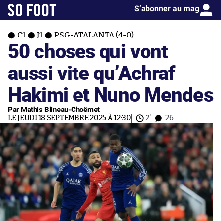
S’abonner au mag
C1
J1
PSG-ATALANTA (4-0)
50 choses qui vont
aussi vite qu’Achraf
Hakimi et Nuno Mendes
Par Mathis Blineau-Choëmet
LE JEUDI 18 SEPTEMBRE 2025 À 12:30
2'
26