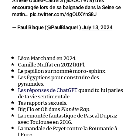
Amelie Oudea-Castera (
@AOC1978
) très
encouragée lors de sa baignade dans la Seine ce
matin…
pic.twitter.com/4gOUXYnS8J
— Paul Blaque (@PaulBlaque1)
July 13, 2024
Léon Marchand en 2024.
Camille Muffat en 2012 (RIP).
Le papillon surnommé moro-sphinx.
Les Égyptiens pour construire des
pyramides.
Les réponses de ChatGPT
quand tu lui parles
de ta vie sentimentale.
Tes rapports sexuels.
Big Flo et Oli dans
Planète Rap
.
La remontée fantastique de Pascal Dupraz
avec Toulouse en 2016.
La mandale de Payet contre la Roumanie à
l’Euro.