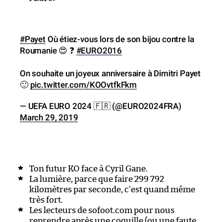
#Payet
Où étiez-vous lors de son bijou contre la
Roumanie 😍 ❓
#EURO2016
On souhaite un joyeux anniversaire à Dimitri Payet
🙂
pic.twitter.com/KOOvtfkFkm
— UEFA EURO 2024 🇫🇷 (@EURO2024FRA)
March 29, 2019
Ton futur KO face à Cyril Gane.
La lumière, parce que faire 299 792
kilomètres par seconde, c’est quand même
très fort.
Les lecteurs de sofoot.com pour nous
reprendre après une coquille (ou une faute