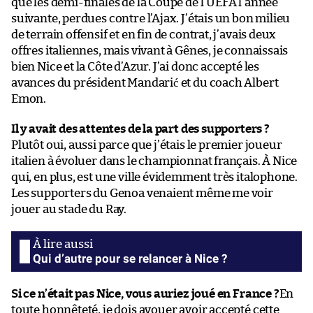
que les demi-finales de la Coupe de l’UEFA l’année
suivante, perdues contre l’Ajax. J’étais un bon milieu
de terrain offensif et en fin de contrat, j’avais deux
offres italiennes, mais vivant à Gênes, je connaissais
bien Nice et la Côte d’Azur. J’ai donc accepté les
avances du président Mandarić et du coach Albert
Emon.
Il y avait des attentes de la part des supporters ?
Plutôt oui, aussi parce que j’étais le premier joueur
italien à évoluer dans le championnat français. À Nice
qui, en plus, est une ville évidemment très italophone.
Les supporters du Genoa venaient même me voir
jouer au stade du Ray.
Qui d’autre pour se relancer à Nice ?
Si ce n’était pas Nice, vous auriez joué en France ?
En
toute honnêteté, je dois avouer avoir accepté cette