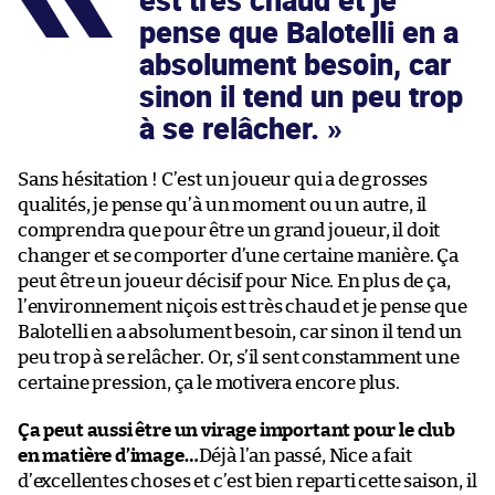
est très chaud et je
pense que Balotelli en a
absolument besoin, car
sinon il tend un peu trop
à se relâcher.
Sans hésitation ! C’est un joueur qui a de grosses
qualités, je pense qu’à un moment ou un autre, il
comprendra que pour être un grand joueur, il doit
changer et se comporter d’une certaine manière. Ça
peut être un joueur décisif pour Nice. En plus de ça,
l’environnement niçois est très chaud et je pense que
Balotelli en a absolument besoin, car sinon il tend un
peu trop à se relâcher. Or, s’il sent constamment une
certaine pression, ça le motivera encore plus.
Ça peut aussi être un virage important pour le club
en matière d’image…
Déjà l’an passé, Nice a fait
d’excellentes choses et c’est bien reparti cette saison, il