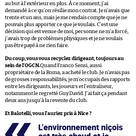
au but à l’extérieur en plus. À ce moment, j’ai
demandé à ce qu’on résilie mon contrat. Je n’avais que
trente et un ans, mais je me rendais compte que je ne
pouvais plus apporter ce que je voulais. C’est une
décision qui est venue de moi, personne ne m’a forcé,
j’avais trop de problèmes physiques et je ne voulais
pas être payé à ne rien faire.
Du coup, vous vous recyclez dirigeant, toujours au
sein de l’OGCN.
Quand Franco Sensi, aussi
propriétaire de la Roma, a acheté le club. Je n’avais pas
de grosses responsabilités, je m’occupais des rapports
entre les dirigeants, les joueurs et l’entraîneur,
notamment le regretté Guy David. J’ai fait ça pendant
deux ans jusqu’à la revente du club.
Et Balotelli, vous l’auriez pris à Nice ?
L’environnement niçois