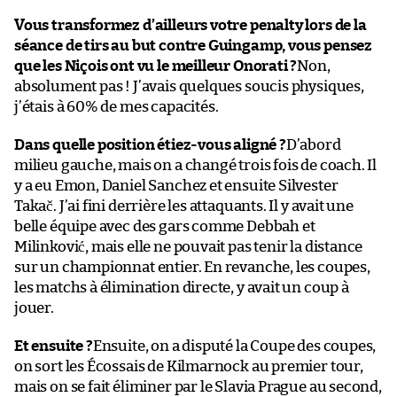
Vous transformez d’ailleurs votre penalty lors de la
séance de tirs au but contre Guingamp, vous pensez
que les Niçois ont vu le meilleur Onorati ?
Non,
absolument pas ! J’avais quelques soucis physiques,
j’étais à 60% de mes capacités.
Dans quelle position étiez-vous aligné ?
D’abord
milieu gauche, mais on a changé trois fois de coach. Il
y a eu Emon, Daniel Sanchez et ensuite Silvester
Takač. J’ai fini derrière les attaquants. Il y avait une
belle équipe avec des gars comme Debbah et
Milinković, mais elle ne pouvait pas tenir la distance
sur un championnat entier. En revanche, les coupes,
les matchs à élimination directe, y avait un coup à
jouer.
Et ensuite ?
Ensuite, on a disputé la Coupe des coupes,
on sort les Écossais de Kilmarnock au premier tour,
mais on se fait éliminer par le Slavia Prague au second,