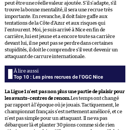
peut être une réelle valeur ajoutée. S’il s’adapte, s’il
trouve la bonne mentalité, il sera une recrue très
importante. En revanche, il doit faire gaffe aux
tentations de la Côte d’Azur et aux risques qui
l’entourent. Moi, je suis arrivé à Nice en fin de
carrière, lui est jeune et a encore toute sa carrière
devant lui, il ne peut pas se perdre dans certaines
stupidités, il doit le comprendre s’il veut devenir un
attaquant de carrure internationale.
Top 10 : Les pires recrues de l’OGC Nice
La Ligue 1 n’est pas non plus une partie de plaisir pour
les avants-centres de renom.
Les temps ont changé
par rapport à l’époque où je jouais. Tactiquement, le
championnat français s’est nettement amélioré, et ce
n’est pas simple pour un attaquant. Il ne va pas
débarquer là et planter 30 pions comme si de rien