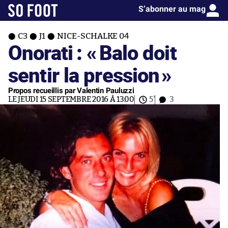
S’abonner au mag
C3
J1
NICE-SCHALKE 04
Onorati : «
Balo doit
sentir la pression
»
Propos recueillis par Valentin Pauluzzi
LE JEUDI 15 SEPTEMBRE 2016 À 13:00
5'
3