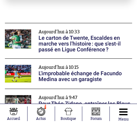
Aujourd'hui à 10:33
Le carton de Twente, Escaldes en
marche vers l'histoire : que s'est-il
passé en Ligue Conférence ?
Aujourd'hui à 10:15
L'improbable échange de Facundo
Medina avec un garagiste
Aujourd'hui à 9:47
Pour Théo Zidane, entraîner les Bleus
5
a toujours été le rêve de Zizou
Nos partenaires
Accueil
Actus
Boutique
Forum
Menu