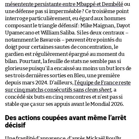
mésentente persistante entre Mbappé et Dembélé
ou
une défense pas si imperméable ? Ce troisième point
interroge particulièrement, eu égard aux hommes
composant le triangle défensif : Mike Maignan, Dayot
Upamecano et William Saliba. Si les deux centraux –
notamment le Bavarois – peuvent être pointés du
doigt pour certaines sautes de concentration, le
gardien est régulièrement épargné au moment du
bilan. Pourtant, la feuille de stats ne semble pas si
glorieuse puisqu’il a encaissé au moins un but lors de
ses trois dernières sorties en Bleu, une première
depuis mars 2024. D’ailleurs,
l’équipe de France reste
sur cinq matchs consécutifs sans
clean sheet
,
a
concédé six buts en cinq rencontres et n’est pas si
stable que ça sur ses appuis avant le Mondial 2026.
Des actions coupées avant même l’arrêt
décisif
Une fragilité d’apparence, d’après Mickaël Boully,