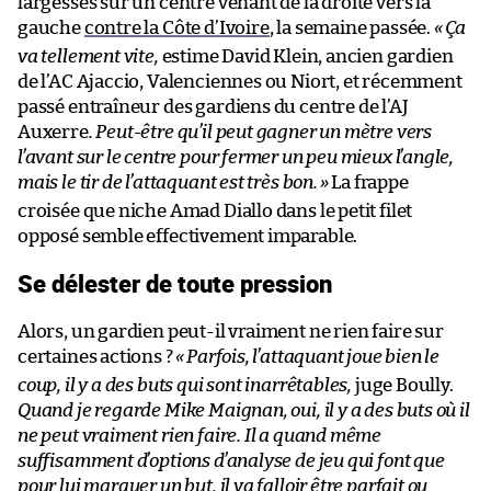
largesses sur un centre venant de la droite vers la
gauche
contre la Côte d’Ivoire
, la semaine passée.
«
Ça
va tellement vite,
estime David Klein, ancien gardien
de l’AC Ajaccio, Valenciennes ou Niort, et récemment
passé entraîneur des gardiens du centre de l’AJ
Auxerre
. Peut-être qu’il peut gagner un mètre vers
l’avant sur le centre pour fermer un peu mieux l’angle,
mais le tir de l’attaquant est très bon.
»
La frappe
croisée que niche Amad Diallo dans le petit filet
opposé semble effectivement imparable.
Se délester de toute pression
Alors, un gardien peut-il vraiment ne rien faire sur
certaines actions ?
«
Parfois, l’attaquant joue bien le
coup, il y a des buts qui sont inarrêtables,
juge Boully.
Quand je regarde Mike Maignan, oui, il y a des buts où il
ne peut vraiment rien faire. Il a quand même
suffisamment d’options d’analyse de jeu qui font que
pour lui marquer un but, il va falloir être parfait ou