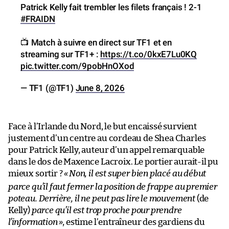
Patrick Kelly fait trembler les filets français ! 2-1
#FRAIDN
📺 Match à suivre en direct sur TF1 et en
streaming sur TF1+ :
https://t.co/0kxE7Lu0KQ
pic.twitter.com/9pobHnOXod
— TF1 (@TF1)
June 8, 2026
Face à l’Irlande du Nord, le but encaissé survient
justement d’un centre au cordeau de Shea Charles
pour Patrick Kelly, auteur d’un appel remarquable
dans le dos de Maxence Lacroix. Le portier aurait-il pu
mieux sortir ?
«
Non, il est super bien placé au début
parce qu’il faut fermer la position de frappe au premier
poteau. Derrière, il ne peut pas lire le mouvement
(de
Kelly)
parce qu’il est trop proche pour prendre
l’information
»
, estime l’entraîneur des gardiens du