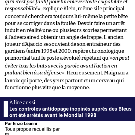
qu’il n’est pas fautif pour lui enlever toute culpabilité et
responsabilité
»
, explique Klein, même si le principal
concerné cherchera toujours lui-même la petite bête
pour se corriger dans la foulée. Devoir faire un arrêt
induit en réalité une ou plusieurs scories permettant
à l’adversaire d’obtenir un angle de frappe. L’ancien
joueur d’Ajaccio se souvient de son entraîneur des
gardiens (entre 1998 et 2000, repère chronologique
primordial tant le poste a évolué) répétant qu’
«
on peut
éviter tous les buts avec la parole avant l’action en
parlant bien à sa défense
»
. Heureusement, Maignan a
la voix qui porte, des yeux partout et un cerveau qui
fonctionne plus vite que la moyenne.
Les contrôles antidopage inopinés auprès des Bleus
ont été arrêtés avant le Mondial 1998
Par Enzo Leanni
Tous propos recueillis par