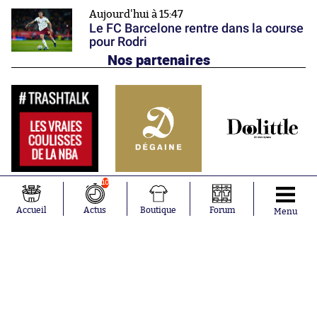
Aujourd'hui à 15:47
Le FC Barcelone rentre dans la course
pour Rodri
Nos partenaires
10
Accueil
Actus
Boutique
Forum
Menu
Abonnements
Contacts
La boutique SO PRESS
Mentions légales
Conditions générales d'utilisation
Publicité