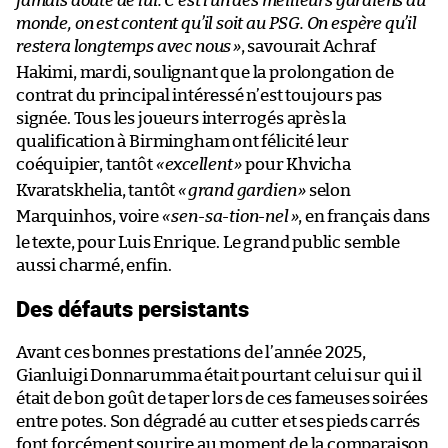
jamais douté de lui. C’est l’un des meilleurs gardiens du
monde, on est content qu’il soit au PSG. On espère qu’il
restera longtemps avec nous
»
, savourait Achraf
Hakimi, mardi, soulignant que la prolongation de
contrat du principal intéressé n’est toujours pas
signée. Tous les joueurs interrogés après la
qualification à Birmingham ont félicité leur
coéquipier, tantôt
«
excellent
»
pour Khvicha
Kvaratskhelia, tantôt
«
grand gardien
»
selon
Marquinhos, voire
«
sen-sa-tion-nel
»
, en français dans
le texte, pour Luis Enrique. Le grand public semble
aussi charmé, enfin.
Des défauts persistants
Avant ces bonnes prestations de l’année 2025,
Gianluigi Donnarumma était pourtant celui sur qui il
était de bon goût de taper lors de ces fameuses soirées
entre potes. Son dégradé au cutter et ses pieds carrés
font forcément sourire au moment de la comparaison