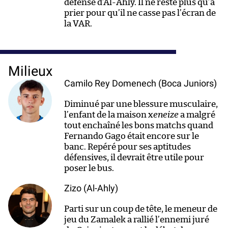
défense d’Al-Ahly. Il ne reste plus qu’à
prier pour qu’il ne casse pas l’écran de
la VAR.
Milieux
Camilo Rey Domenech (Boca Juniors)
Diminué par une blessure musculaire,
l’enfant de la maison x
eneize
a malgré
tout enchaîné les bons matchs quand
Fernando Gago était encore sur le
banc. Repéré pour ses aptitudes
défensives, il devrait être utile pour
poser le bus.
Zizo (Al-Ahly)
Parti sur un coup de tête, le meneur de
jeu du Zamalek a rallié l’ennemi juré