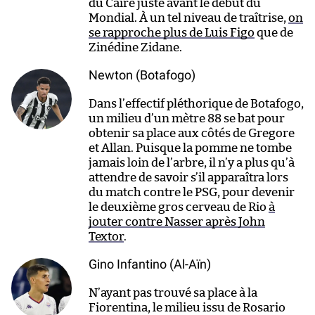
du Caire juste avant le début du
Mondial. À un tel niveau de traîtrise,
on
se rapproche plus de Luis Figo
que de
Zinédine Zidane.
Newton (Botafogo)
Dans l’effectif pléthorique de Botafogo,
un milieu d’un mètre 88 se bat pour
obtenir sa place aux côtés de Gregore
et Allan. Puisque la pomme ne tombe
jamais loin de l’arbre, il n’y a plus qu’à
attendre de savoir s’il apparaîtra lors
du match contre le PSG, pour devenir
le deuxième gros cerveau de Rio
à
jouter contre Nasser après John
Textor
.
Gino Infantino (Al-Aïn)
N’ayant pas trouvé sa place à la
Fiorentina, le milieu issu de Rosario