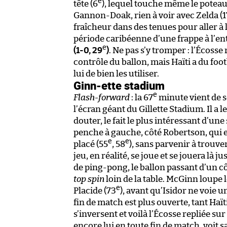
e
tête (6
), lequel touche même le poteau
Gannon-Doak, rien à voir avec Zelda (1
fraîcheur dans des tenues pour aller à
période caribéenne d’une frappe à l’en
e
(1-0, 29
)
. Ne pas s’y tromper : l’Écosse
contrôle du ballon, mais Haïti a du foo
lui de bien les utiliser.
Ginn-ette stadium
e
Flash-forward
: la 67
minute vient de s
l’écran géant du Gillette Stadium. Il a 
douter, le fait le plus intéressant d’u
penche à gauche, côté Robertson, qui 
e
e
placé (55
, 58
), sans parvenir à trouver
jeu, en réalité, se joue et se jouera là 
de ping-pong, le ballon passant d’un c
top spin
loin de la table. McGinn loupe l
e
Placide (73
), avant qu’Isidor ne voie un
fin de match est plus ouverte, tant Haït
s’inversent et voilà l’Écosse repliée s
encore lui en toute fin de match, voit sa