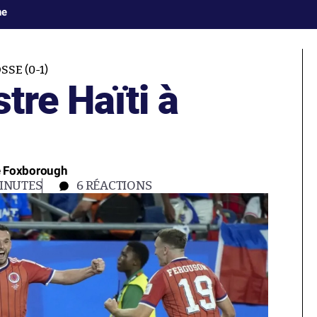
ne
SSE (0-1)
tre Haïti à
e Foxborough
MINUTES
6
RÉACTIONS