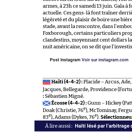
armes, à 23h ce samedi 13 juin. Gala à f
actuelle. Ces gens-là font traîner der
légèreté et du plaisir de boire une bière
stade, avant la rencontre, dans l’embo
Foxborough, certains particuliers pro
clandestins, moyennant cent dollars la p
nuit américaine, on se dit que l’invest
Post Instagram
Voir sur instagram.com
Haïti (4-4-2) :
Placide – Arcus, Ade,
Jacques, Bellegarde, Providence (Fortu
:
Sébastien Migné.
Écosse (4-4-2) :
Gunn – Hickey (Pat
e
Doak (Christie, 76
), McTominay, Fergu
e
e
83
), Adams (Dykes, 76
).
Sélectionneur
Haïti lésé par l’arbitrage