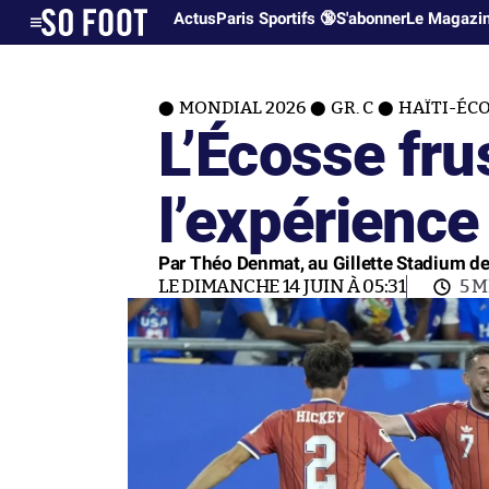
Actus
Paris Sportifs 🔞
S'abonner
Le Magazi
MONDIAL 2026
GR. C
HAÏTI-ÉCO
L’Écosse frus
l’expérience
Par Théo Denmat, au Gillette Stadium d
LE DIMANCHE 14 JUIN À 05:31
5 