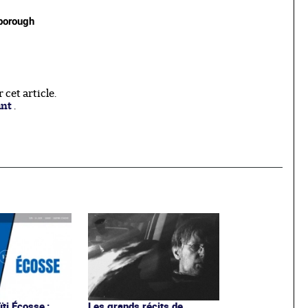
xborough
cet article.
ant
.
ti Écosse :
Les grands récits de