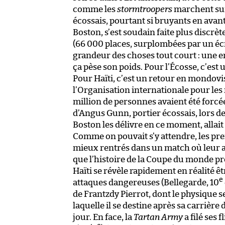
comme les
stormtroopers
marchent sur
écossais, pourtant si bruyants en avan
Boston, s’est soudain faite plus discrèt
(66 000 places, surplombées par un écr
grandeur des choses tout court : une
ça pèse son poids. Pour l’Écosse, c’est
Pour Haïti, c’est un retour en mondovi
l’Organisation internationale pour les 
million de personnes avaient été forcées
d’Angus Gunn, portier écossais, lors de
Boston les délivre en ce moment, alla
Comme on pouvait s’y attendre, les pr
mieux rentrés dans un match où leur a
que l’histoire de la Coupe du monde pr
Haïti se révèle rapidement en réalité ê
e
attaques dangereuses (Bellegarde, 10
de Frantzdy Pierrot, dont le physique 
laquelle il se destine après sa carrière
jour. En face, la
Tartan Army
a filé ses 