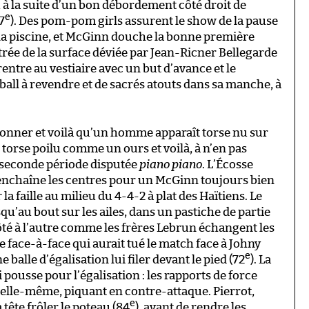
 à la suite d’un bon débordement côté droit de
e
7
). Des pom-pom girls assurent le show de la pause
 la piscine, et McGinn douche la bonne première
trée de la surface déviée par Jean-Ricner Bellegarde
 rentre au vestiaire avec un but d’avance et le
tball à revendre et de sacrés atouts dans sa manche, à
onner et voilà qu’un homme apparaît torse nu sur
le torse poilu comme un ours et voilà, à n’en pas
ne seconde période disputée
piano piano
. L’Écosse
enchaîne les centres pour un McGinn toujours bien
 la faille au milieu du 4-4-2 à plat des Haïtiens. Le
jusqu’au bout sur les ailes, dans un pastiche de partie
ôté à l’autre comme les frères Lebrun échangent les
e face-à-face qui aurait tué le match face à Johny
e
e balle d’égalisation lui filer devant le pied (72
). La
i pousse pour l’égalisation : les rapports de force
ur elle-même, piquant en contre-attaque. Pierrot,
e
 tête frôler le poteau (84
), avant de rendre les