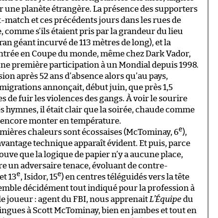
 une planète étrangère. La présence des supporters
t-match et ces précédents jours dans les rues de
e, comme s’ils étaient pris par la grandeur du lieu
an géant incurvé de 113 mètres de long), et la
 entrée en Coupe du monde, même chez Dark Vador,
 une première participation à un Mondial depuis 1998.
sion après 52 ans d’absence alors qu’au pays,
migrations annonçait, début juin, que près 1,5
 de fuir les violences des gangs. À voir le sourire
s hymnes, il était clair que la soirée, chaude comme
it encore monter en température.
e
emières chaleurs sont écossaises (McTominay, 6
),
vantage technique apparaît évident. Et puis, parce
ouve que la logique de papier n’y a aucune place,
tre un adversaire tenace, évoluant de contre-
e
e
et 13
, Isidor, 15
) en centres téléguidés vers la tête
semble décidément tout indiqué pour la profession à
 de joueur : agent du FBI, nous apprenait
L’Équipe
du
flingues à Scott McTominay, bien en jambes et tout en