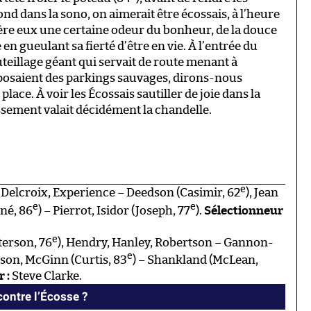
ond dans la sono, on aimerait être écossais, à l’heure
rière eux une certaine odeur du bonheur, de la douce
 en gueulant sa fierté d’être en vie. À l’entrée du
uteillage géant qui servait de route menant à
posaient des parkings sauvages, dirons-nous
lace. À voir les Écossais sautiller de joie dans la
issement valait décidément la chandelle.
e
 Delcroix, Experience – Deedson (Casimir, 62
), Jean
e
e
né, 86
) – Pierrot, Isidor (Joseph, 77
).
Sélectionneur
e
terson, 76
), Hendry, Hanley, Robertson – Gannon-
e
son, McGinn (Curtis, 83
) – Shankland (McLean,
 :
Steve Clarke.
 contre l’Écosse ?