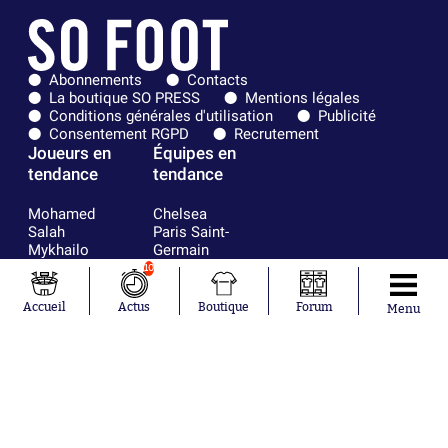
Abonnements
Contacts
La boutique SO PRESS
Mentions légales
Conditions générales d'utilisation
Publicité
Consentement RGPD
Recrutement
Joueurs en
Équipes en
tendance
tendance
Mohamed
Chelsea
Salah
Paris Saint-
Mykhailo
Germain
Mudryk
Bordeaux
10
Neymar
Olympique
Khalis Merah
lyonnais
Accueil
Actus
Boutique
Forum
Menu
Loïs Openda
FIFA
Moussa
Real Madrid
Niakhaté
RC Strasbourg
Nicolás
AC Milan
Tagliafico
France
Pavel Šulc
RC Lens
Josh Maja
Gauthier Hein