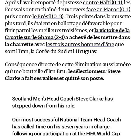
Après l’avoir emporté de justesse
contre Haïti (0-1)
, les
Écossais ont enchaîné deux revers
face au Maroc (0-1)
puis contre
le Brésil (0-3)
. Trois points dans la musette
plus tard, ils étaient en ballottage défavorable pour
finir parmi les meilleurs troisièmes, et
la victoire de la
Croatie sur le Ghana (2-1)
a achevé de les mettre dans
la charrette
avec
les trois autres bonnets d’âne
que
sont l’Iran, la Corée du Sud et l’Uruguay.
Conséquence directe de cette élimination aussi amère
qu’une bouteille d’Irn Bru :
le sélectionneur Steve
Clarke a fait ses valises et quitté son poste.
Scotland Men’s Head Coach Steve Clarke has
stepped down from his role.
Our most successful National Team Head Coach
has called time on his seven years in charge
following our participation at the FIFA World Cup