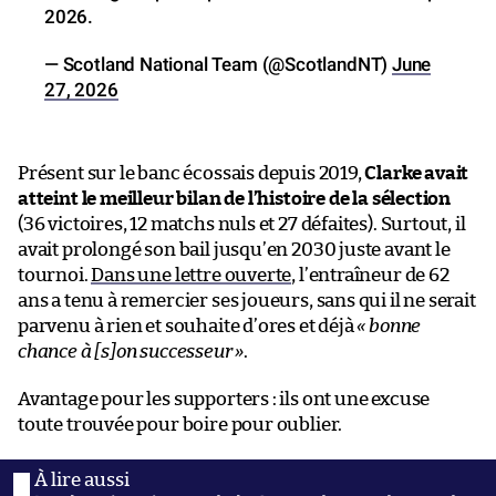
2026.
— Scotland National Team (@ScotlandNT)
June
27, 2026
Présent sur le banc écossais depuis 2019,
Clarke avait
atteint le meilleur bilan de l’histoire de la sélection
(36 victoires, 12 matchs nuls et 27 défaites). Surtout, il
avait prolongé son bail jusqu’en 2030 juste avant le
tournoi.
Dans une lettre ouverte
, l’entraîneur de 62
ans a tenu à remercier ses joueurs, sans qui il ne serait
parvenu à rien et souhaite d’ores et déjà
« bonne
chance à [s]on successeur »
.
Avantage pour les supporters : ils ont une excuse
toute trouvée pour boire pour oublier.