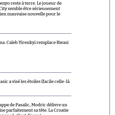
nyo reste à terre. Le joueur de
ity semble être sérieusement
bien mauvaise nouvelle pour le
a. Caleb Yirenkyi remplace Kwasi
sic a visé les étoiles (facile celle-là
rappe de Pasalic, Modric délivre un
ise parfaitement sa tête. La Croatie