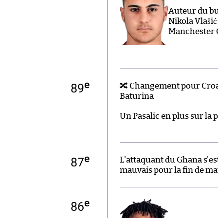
Auteur du but
Nikola Vlašić
Manchester C
e
89
🔀 Changement pour Croat
Baturina
Un Pasalic en plus sur la 
e
87
L'attaquant du Ghana s'est 
mauvais pour la fin de ma
e
86