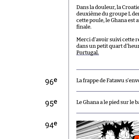
Dans la douleur, la Croat
deuxième du groupe L derr
cette poule, le Ghana est 
finale.
Merci d'avoir suivi cette 
dans un petit quart d'he
Portugal.
e
96
La frappe de Fatawu s'envo
e
95
Le Ghana a le pied sur le 
e
94