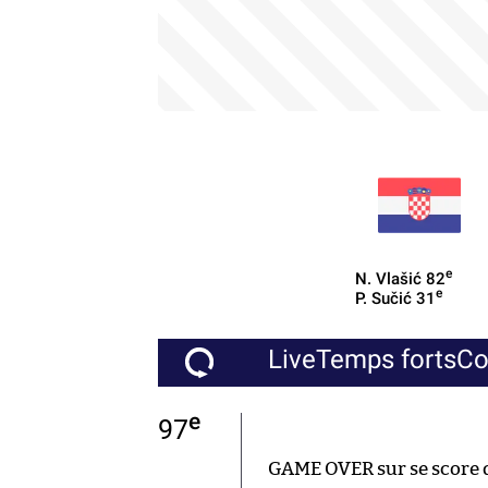
e
N. Vlašić
82
e
P. Sučić
31
Live
Temps forts
C
e
97
GAME OVER sur se score d