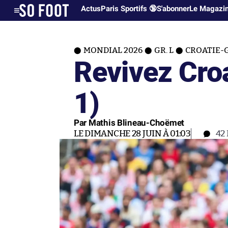
Actus
Paris Sportifs 🔞
S'abonner
Le Magazi
MONDIAL 2026
GR. L
CROATIE-
Revivez Cro
1)
Par Mathis Blineau-Choëmet
LE DIMANCHE 28 JUIN À 01:03
42