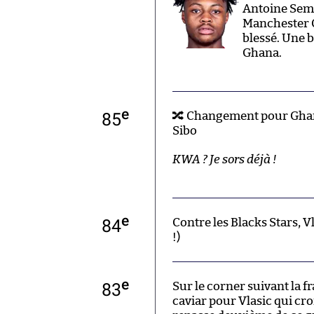
Antoine Seme
Manchester C
blessé. Une 
Ghana.
e
85
🔀 Changement pour Ghan
Sibo
KWA ? Je sors déjà !
e
84
Contre les Blacks Stars, Vla
!)
e
83
Sur le corner suivant la f
caviar pour Vlasic qui cro