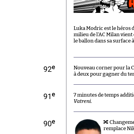
Luka Modric est le héros d
milieu de l'AC Milan vient
le ballon dans sa surface
e
92
Nouveau corner pour la Cr
à deux pour gagner du te
e
91
7 minutes de temps additio
Vatreni.
e
90
🔀 Changemen
remplace Nik