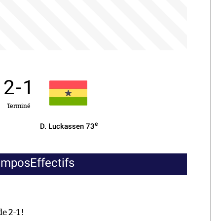
2
-
1
Terminé
e
D. Luckassen
73
ompos
Effectifs
e 2-1 !