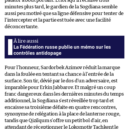
patator à bout portant. Et lorsqu’il récidive trois
minutes plus tard, le gardien de la Sogdiana semble
aussi peu motivé que sa ligne défensive pour tenter de
l’intercepter et la partie est tuée avec une facilité
déconcertante.
La Fédération russe publie un mémo sur les
contrôles antidopage
Pour l’honneur, Sardorbek Azimov réduit la marque
dans la foulée en tentant sa chance à l’entrée de la
surface. Son tir, dévié par le dos d’un adversaire, est
imparable pour Erkin Jabbarov. Et malgré un coup
franc dangereux dans les dernières minutes du temps
additionnel, la Sogdiana s’est réveillée trop tard et
encaisse sa troisième défaite en quatre rencontres,
synonyme de relégation à la place de lanterne rouge,
tandis que Qizilqum s’offre un petit bol d’air, en
attendant de réceptionner le Lokomotiv Tachkent le