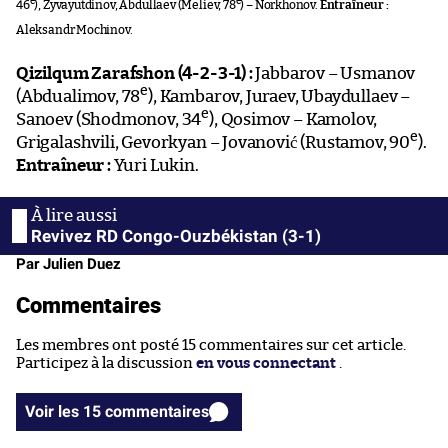
e
e
46
), Zyvayutdinov, Abdullaev (Meliev, 78
) – Norkhonov.
Entraîneur :
Aleksandr Mochinov.
Qizilqum Zarafshon (4-2-3-1) :
Jabbarov – Usmanov
e
(Abdualimov, 78
), Kambarov, Juraev, Ubaydullaev –
e
Sanoev (Shodmonov, 34
), Qosimov – Kamolov,
e
Grigalashvili, Gevorkyan – Jovanović (Rustamov, 90
).
Entraîneur :
Yuri Lukin.
Revivez RD Congo-Ouzbékistan (3-1)
Par Julien Duez
Commentaires
Les membres ont posté 15 commentaires sur cet article.
Participez à la discussion
en vous connectant
.
Voir les 15 commentaires