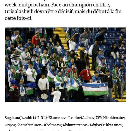
week-end prochain. Face au champion en titre,
Grigalashvili devra être décisif, mais du début à la fin
cette fois-ci.
e
Sogdiana Jizzakh (4-2-3-1) :
Khamroev – Isroilov (Azimov, 73
), Mirakhmatov,
Oripov, Shamshitdinov – Kholmatov, Abdumuminov – Adylov (Tukhtasinov,