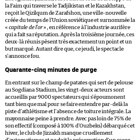
la Faim qui traverse le Tadjikistan et le Kazakhstan,
reçoit le Qizilqum de Zarafshon, une ville-nouvelle
créée du temps de l’Union soviétique et surnommée la
«
capitale de l’or
» , en référence à l’industrie aurifère
qui a fait sa réputation. Après la troisième journée, ces
deux-là réunis pèsent très exactement un point et un
but marqué. Autant dire que, ce jeudi, le spectacle
s’annonce fou.
Quarante-cinq minutes de purge
En entrant sur le champ de patates qui sert de pelouse
au Sogdiana Stadium, les vingt-deux acteurs sont
accueillis par 9000 spectateurs qui s’époumonent
tant bien que mal pour se faire entendre par-delà la
piste d’athlétisme et l’absence de toiture intégrale. La
mayonnaise peine à prendre. Avec pas loin de 75% de
son effectif (composé à 100% d’Ouzbeks) débarqué cet
hiver, le club de Jizzakh manque cruellement