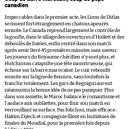
canadien
Impeccables dans le premier acte, les Lions de l’Atlas
se muent fort étrangement en chatons apeurés
ensuite. Le Canada reprend largement le contrôle de
la gonfle, dans le sillage des ouvertures d’Hoilett et des
déboulés de Davies, enfin rentré dans son match
après avoir livré 45 premières minutes sans saveur.
Les joueurs du Royaume chérifien n’y sont plus, et
Hutchinson catapulte une tête monstrueuse, qui
échoue sur la barre marocaine. Le cuir rebondit
ensuite sur la ligne de Bounou, sans toutefois la
franchir totalement. Les gars de Regragui auront
néanmoins la bonne idée de ne pas paniquer. Plus
dans son assiette, le Maroc balance le romantisme et
l’audace aux oubliettes, pour finir son match en
verrouillant sa surface. Pas folichon, mais efficace :
Hakim Ziyech et compagnie filent en huitièmes de
finales du Mondial, pour la première fois depuis