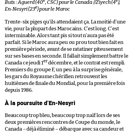
e
e
Buts : Aguerd (40
, CSC) pour le Canada //Ziyech (4
),
e
En-Nesyri (23
) pour le Maroc
Trente-six piges qu’ils attendaient ça. La moitié d’une
vie, pour la plupart des Marocains. C’est long. C’est
interminable. Alors tant pis si tout n’aura pas été
parfait. Si le Maroc aura peu ou prou tout bien fait en
première période, avant de se ratatiner piteusement
sur ses bases en seconde. Il fallait simplement battre le
er
Canada ce jeudi 1
décembre, et le contrat est rempli.
Premiers du groupe F, un peu à la surprise générale,
les gars du Royaume chérifien retrouvent les
huitièmes de finale du Mondial, pour la première fois
depuis 1986.
À la poursuite d’En-Nesyri
Beaucoup trop bleu, beaucoup trop naïf lors de ses
deux premières rencontres de Coupe du monde, le
Canada – déjà éliminé – débarque avec sa candeur et