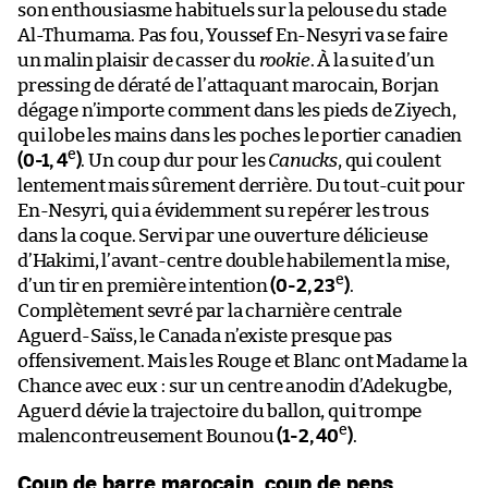
son enthousiasme habituels sur la pelouse du stade
Al-Thumama. Pas fou, Youssef En-Nesyri va se faire
un malin plaisir de casser du
rookie
. À la suite d’un
pressing de dératé de l’attaquant marocain, Borjan
dégage n’importe comment dans les pieds de Ziyech,
qui lobe les mains dans les poches le portier canadien
e
(0-1, 4
)
. Un coup dur pour les
Canucks
, qui coulent
lentement mais sûrement derrière. Du tout-cuit pour
En-Nesyri, qui a évidemment su repérer les trous
dans la coque. Servi par une ouverture délicieuse
d’Hakimi, l’avant-centre double habilement la mise,
e
d’un tir en première intention
(0-2, 23
)
.
Complètement sevré par la charnière centrale
Aguerd-Saïss, le Canada n’existe presque pas
offensivement. Mais les Rouge et Blanc ont Madame la
Chance avec eux : sur un centre anodin d’Adekugbe,
Aguerd dévie la trajectoire du ballon, qui trompe
e
malencontreusement Bounou
(1-2, 40
)
.
Coup de barre marocain, coup de peps