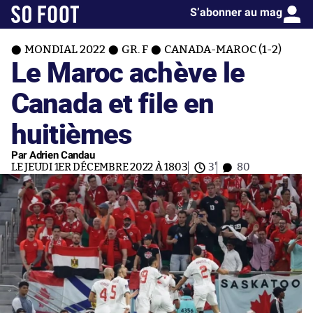
S’abonner au mag
MONDIAL 2022
GR. F
CANADA-MAROC (1-2)
Le Maroc achève le
Canada et file en
huitièmes
Par Adrien Candau
LE JEUDI 1ER DÉCEMBRE 2022 À 18:03
3'
80