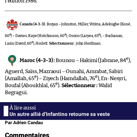
l’édition 1986.
Canada (4-3-3) :
Borjan – Johnston, Miller, Vitória, Adekugbe (Koné,
e
e
e
60
) – Davies, Kaye (Hutchinson, 60
), Osorio (Laryea, 65
), – Buchanan,
e
Larin (David, 60
), Hoilett.
Sélectionneur :
John Herdman.
e
Maroc (4-3-3) :
Bounou – Hakimi (Jabrane, 84
),
Aguerd, Saïss, Mazraoui – Ounahi, Amrabat, Sabiri
e
e
(Amallah, 65
) – Ziyech (Hamdallah, 76
), En-Nesyri,
e
Boufal (Aboukhlal, 65
).
Sélectionneur :
Walid
Regragui.
Un autre allié d'Infantino retourne sa veste
Par Adrien Candau
Commentaires