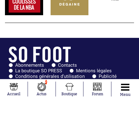
Abonnements
Contacts
La boutique SO PRESS
Mentions légales
Conditions générales d'utilisation
Publicité
Consentement RGPD
Recrutement
2
Joueurs en
Équipes en
tendance
tendance
Accueil
Actus
Boutique
Forum
Menu
Mohamed
Chelsea
Salah
Paris Saint-
Mykhailo
Germain
Mudryk
Bordeaux
Neymar
Olympique
Khalis Merah
lyonnais