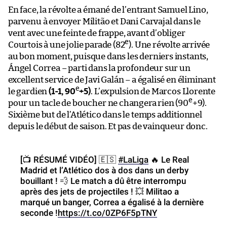
En face, la révolte a émané de l’entrant Samuel Lino,
parvenu à envoyer Militão et Dani Carvajal dans le
vent avec une feinte de frappe, avant d’obliger
e
Courtois à une jolie parade (82
). Une révolte arrivée
au bon moment, puisque dans les derniers instants,
Ángel Correa – parti dans la profondeur sur un
excellent service de Javi Galán – a égalisé en éliminant
e
le gardien
(1-1, 90
+5)
. L’expulsion de Marcos Llorente
e
pour un tacle de boucher ne changera rien (90
+9).
Sixième but de l’Atlético dans le temps additionnel
depuis le début de saison. Et pas de vainqueur donc.
[📺 RÉSUMÉ VIDÉO] 🇪🇸
#LaLiga
🔥 Le Real
Madrid et l’Atlético dos à dos dans un derby
bouillant ! 💨 Le match a dû être interrompu
après des jets de projectiles ! 💥 Militao a
marqué un banger, Correa a égalisé à la dernière
seconde !
https://t.co/0ZP6F5pTNY