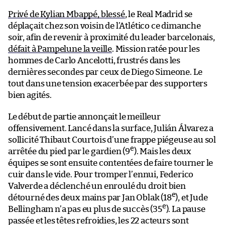
Privé de Kylian Mbappé, blessé
, le Real Madrid se
déplaçait chez son voisin de l’Atlético ce dimanche
soir, afin de revenir à proximité du leader barcelonais,
défait à Pampelune la veille
. Mission ratée pour les
hommes de Carlo Ancelotti, frustrés dans les
dernières secondes par ceux de Diego Simeone. Le
tout dans une tension exacerbée par des supporters
bien agités.
Le début de partie annonçait le meilleur
offensivement. Lancé dans la surface, Julián Álvarez a
sollicité Thibaut Courtois d’une frappe piégeuse au sol
e
arrêtée du pied par le gardien (9
). Mais les deux
équipes se sont ensuite contentées de faire tourner le
cuir dans le vide. Pour tromper l’ennui, Federico
Valverde a déclenché un enroulé du droit bien
e
détourné des deux mains par Jan Oblak (18
), et Jude
e
Bellingham n’a pas eu plus de succès (35
). La pause
passée et les têtes refroidies, les 22 acteurs sont