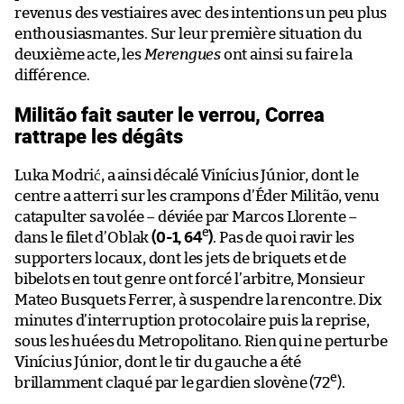
revenus des vestiaires avec des intentions un peu plus
enthousiasmantes. Sur leur première situation du
deuxième acte, les
Merengues
ont ainsi su faire la
différence.
Militão fait sauter le verrou, Correa
rattrape les dégâts
Luka Modrić, a ainsi décalé Vinícius Júnior, dont le
centre a atterri sur les crampons d’Éder Militão, venu
catapulter sa volée – déviée par Marcos Llorente –
e
dans le filet d’Oblak
(0-1, 64
)
. Pas de quoi ravir les
supporters locaux, dont les jets de briquets et de
bibelots en tout genre ont forcé l’arbitre, Monsieur
Mateo Busquets Ferrer, à suspendre la rencontre. Dix
minutes d’interruption protocolaire puis la reprise,
sous les huées du Metropolitano. Rien qui ne perturbe
Vinícius Júnior, dont le tir du gauche a été
e
brillamment claqué par le gardien slovène (72
).