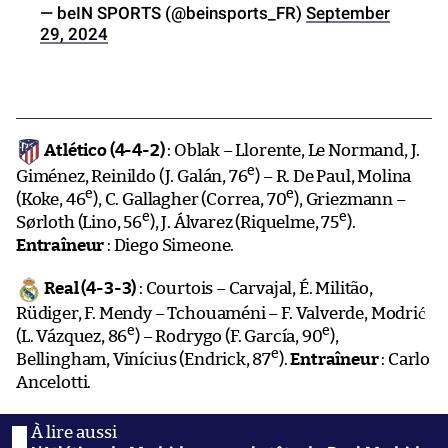
— beIN SPORTS (@beinsports_FR)
September
29, 2024
Atlético (4-4-2)
: Oblak – Llorente, Le Normand, J.
e
Giménez, Reinildo (J. Galán, 76
) – R. De Paul, Molina
e
e
(Koke, 46
), C. Gallagher (Correa, 70
), Griezmann –
e
e
Sørloth (Lino, 56
), J. Álvarez (Riquelme, 75
).
Entraîneur
: Diego Simeone.
Real (4-3-3)
: Courtois – Carvajal, É. Militão,
Rüdiger, F. Mendy – Tchouaméni – F. Valverde, Modrić
e
e
(L. Vázquez, 86
) – Rodrygo (F. García, 90
),
e
Bellingham, Vinícius (Endrick, 87
).
Entraîneur
: Carlo
Ancelotti.