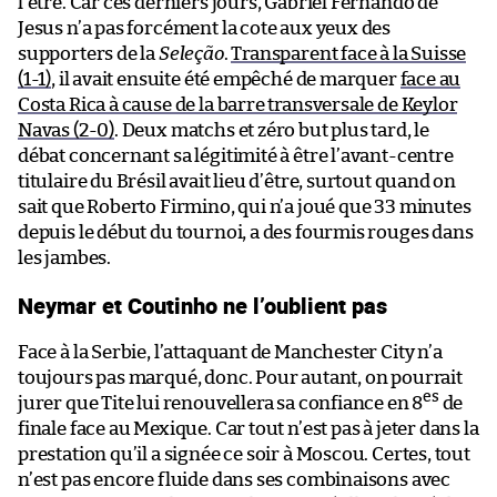
l’être. Car ces derniers jours, Gabriel Fernando de
Jesus n’a pas forcément la cote aux yeux des
supporters de la
Seleção
.
Transparent face à la Suisse
(1-1)
, il avait ensuite été empêché de marquer
face au
Costa Rica à cause de la barre transversale de Keylor
Navas (2-0)
. Deux matchs et zéro but plus tard, le
débat concernant sa légitimité à être l’avant-centre
titulaire du Brésil avait lieu d’être, surtout quand on
sait que Roberto Firmino, qui n’a joué que 33 minutes
depuis le début du tournoi, a des fourmis rouges dans
les jambes.
Neymar et Coutinho ne l’oublient pas
Face à la Serbie, l’attaquant de Manchester City n’a
toujours pas marqué, donc. Pour autant, on pourrait
es
jurer que Tite lui renouvellera sa confiance en 8
de
finale face au Mexique. Car tout n’est pas à jeter dans la
prestation qu’il a signée ce soir à Moscou. Certes, tout
n’est pas encore fluide dans ses combinaisons avec