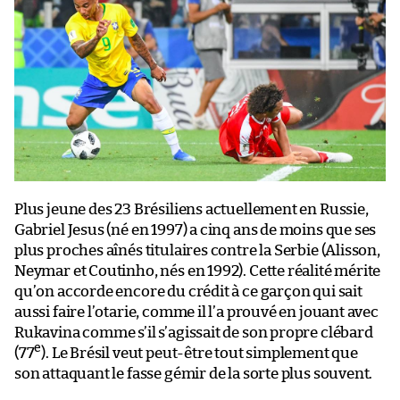
Plus jeune des 23 Brésiliens actuellement en Russie,
Gabriel Jesus (né en 1997) a cinq ans de moins que ses
plus proches aînés titulaires contre la Serbie (Alisson,
Neymar et Coutinho, nés en 1992). Cette réalité mérite
qu’on accorde encore du crédit à ce garçon qui sait
aussi faire l’otarie, comme il l’a prouvé en jouant avec
Rukavina comme s’il s’agissait de son propre clébard
e
(77
). Le Brésil veut peut-être tout simplement que
son attaquant le fasse gémir de la sorte plus souvent.