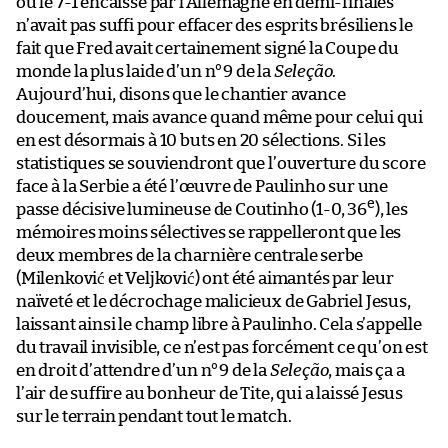
où le 7-1 encaissé par l’Allemagne en demi-finales
n’avait pas suffi pour effacer des esprits brésiliens le
fait que Fred avait certainement signé la Coupe du
monde la plus laide d’un n°9 de la
Seleção
.
Aujourd’hui, disons que le chantier avance
doucement, mais avance quand même pour celui qui
en est désormais à 10 buts en 20 sélections. Si les
statistiques se souviendront que l’ouverture du score
face à la Serbie a été l’œuvre de Paulinho sur une
e
passe décisive lumineuse de Coutinho (1-0, 36
), les
mémoires moins sélectives se rappelleront que les
deux membres de la charnière centrale serbe
(Milenković et Veljković) ont été aimantés par leur
naïveté et le décrochage malicieux de Gabriel Jesus,
laissant ainsi le champ libre à Paulinho. Cela s’appelle
du travail invisible, ce n’est pas forcément ce qu’on est
en droit d’attendre d’un n°9 de la
Seleção
, mais ça a
l’air de suffire au bonheur de Tite, qui a laissé Jesus
sur le terrain pendant tout le match.