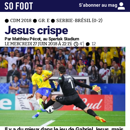
S’abonner au mag
CDM 2018
GR. E
SERBIE-BRÉSIL (0-2)
Jesus crispe
Par Matthieu Pécot, au Spartak Stadium
LE MERCREDI 27 JUIN 2018 À 22:15
4'
12
Il y a du mieux dans le jeu de Gabriel Jesus, mais