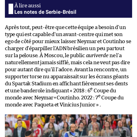
Les notes de Serbie-Brésil
Après tout, peut-être que cette équipe a besoin d’un
type qui est capable d’un avant-centre qui met son
ego de côté pour mieux laisser Neymar et Coutinho se
charger d’éparpiller l’ADN brésilien un peu partout
sur la pelouse. À Moscou, le public
auriverde
ne l’a
naturellement jamais sifflé, mais cela ne veut pas dire
pour autant dire qu’il l’adore. Avant la rencontre, un
supporter torse nu apparaissait sur les écrans géants
du Spartak Stadium en affichant fièrement ses dents
e
et une banderole indiquant « 2018 : 6
Coupe du
e
monde avec Neymar+Coutinho. 2022 : 7
Coupe du
monde avec Paqueta et Vinicius Junior » .