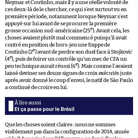
Neymar et Coutinho, mais il y a une réelle volonté de
ces deux-là de le chercher, ce qui s’est surtout vu en
première période, notamment lorsque Neymar s’est
appuyé sur lui avant de se procurer la première
e
grosse occasion sud-américaine (25
). Avant cela, les
choses avaient plutôt mal commencé puisqu’il avait
contré en position de hors-jeu une frappe de
e
Coutinho (2
) avant de perdre son duel face à Stojković
e
(4
), puis de foirer un contrôle qu’un mec de CFA un
e
peu technique aurait réussi (6
). Mais comme l’avaient
laissé deviner ses douze signes de croix exécutés juste
après avoir donné le coup d’envoi, le natif de São Paulo
a continué de croire en lui.
Et ça passe pour le Brésil
Que les choses soient claires : nous ne sommes
visiblement pas dans la configuration de 2014, année