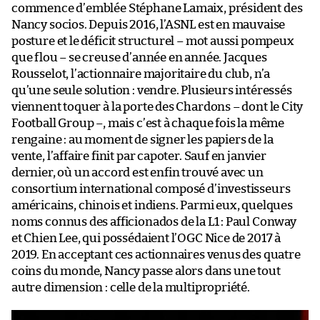
commence d’emblée Stéphane Lamaix, président des
Nancy socios. Depuis 2016, l’ASNL est en mauvaise
posture et le déficit structurel – mot aussi pompeux
que flou – se creuse d’année en année. Jacques
Rousselot, l’actionnaire majoritaire du club, n’a
qu’une seule solution : vendre. Plusieurs intéressés
viennent toquer à la porte des Chardons – dont le City
Football Group –, mais c’est à chaque fois la même
rengaine : au moment de signer les papiers de la
vente, l’affaire finit par capoter. Sauf en janvier
dernier, où un accord est enfin trouvé avec un
consortium international composé d’investisseurs
américains, chinois et indiens. Parmi eux, quelques
noms connus des afficionados de la L1 : Paul Conway
et Chien Lee, qui possédaient l’OGC Nice de 2017 à
2019. En acceptant ces actionnaires venus des quatre
coins du monde, Nancy passe alors dans une tout
autre dimension : celle de la multipropriété.