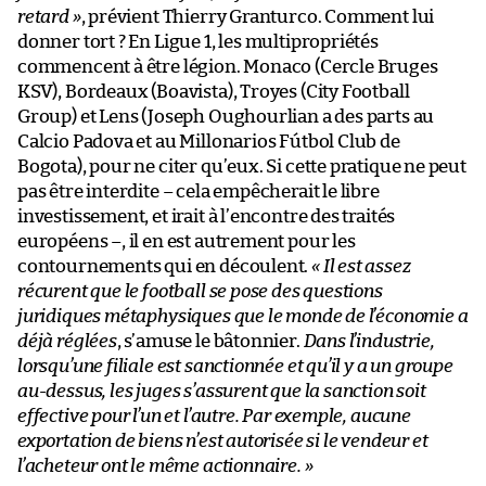
retard »
, prévient Thierry Granturco. Comment lui
donner tort ? En Ligue 1, les multipropriétés
commencent à être légion. Monaco (Cercle Bruges
KSV), Bordeaux (Boavista), Troyes (City Football
Group) et Lens (Joseph Oughourlian a des parts au
Calcio Padova et au Millonarios Fútbol Club de
Bogota), pour ne citer qu’eux. Si cette pratique ne peut
pas être interdite – cela empêcherait le libre
investissement, et irait à l’encontre des traités
européens –, il en est autrement pour les
contournements qui en découlent.
« Il est assez
récurent que le football se pose des questions
juridiques métaphysiques que le monde de l’économie a
déjà réglées
, s’amuse le bâtonnier.
Dans l’industrie,
lorsqu’une filiale est sanctionnée et qu’il y a un groupe
au-dessus, les juges s’assurent que la sanction soit
effective pour l’un et l’autre. Par exemple, aucune
exportation de biens n’est autorisée si le vendeur et
l’acheteur ont le même actionnaire. »