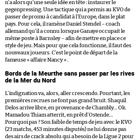
n’a alors qu’une seule idée en tête : instaurer le
gegenpressing. Une tactique qui a permis au KVO de
passer de promu à candidat à l’Europe, dans le plat
pays. Pour cela, il ramène Daniel Stendel – coach
allemand qu’il a connu lorsque Ganaye occupait le
même poste à Barnsley – afin de mettre en place ce
style de jeu. Mais pour que cela fonctionne, il faut des
nouveaux joueurs. C’est le point de départ de la
fameuse « affaire Nancy » .
Bords de la Meurthe sans passer par les rives
de la Mer du Nord
L’indignation va, alors, aller crescendo. Pourtant, les
premières recrues ne font pas grand bruit. Shaquil
Delos arrive libre, en provenance de Chambly… Ok.
Mamadou Thiam atterrit, en prêt d’Ostende…
Pourquoi pas ? Son faible de temps de jeu avec le KVO
(23 matchs, 453 minutes disputés) ne lui donne pas
des airs de crack absolu qui a besoin de la Ligue 2 pour