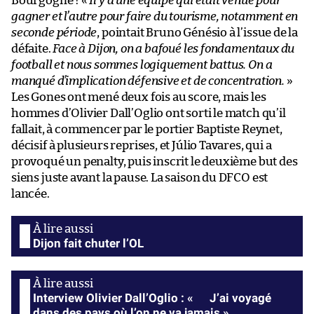
Bourgogne ! «
Il y a une équipe qui était venue pour
gagner et l’autre pour faire du tourisme, notamment en
seconde période
, pointait Bruno Génésio à l’issue de la
défaite.
Face à Dijon, on a bafoué les fondamentaux du
football et nous sommes logiquement battus. On a
manqué d’implication défensive et de concentration.
»
Les Gones ont mené deux fois au score, mais les
hommes d’Olivier Dall’Oglio ont sorti le match qu’il
fallait, à commencer par le portier Baptiste Reynet,
décisif à plusieurs reprises, et Júlio Tavares, qui a
provoqué un penalty, puis inscrit le deuxième but des
siens juste avant la pause. La saison du DFCO est
lancée.
Dijon fait chuter l’OL
Interview Olivier Dall’Oglio : « J’ai voyagé
dans des pays où l’on ne va jamais »