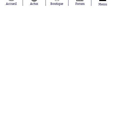
Accueil
Actus
Boutique
Forum
Menu
Hier à 22:28
Fahd El Khoumisti rentre dans la
légende de la Ligue 3
Nos partenaires
Abonnements
Contacts
La boutique SO PRESS
Mentions légales