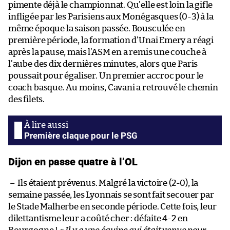
pimente déjà le championnat. Qu’elle est loin la gifle
infligée par les Parisiens aux Monégasques (0-3) à la
même époque la saison passée. Bousculée en
première période, la formation d’Unai Emery a réagi
après la pause, mais l’ASM en a remis une couche à
l’aube des dix dernières minutes, alors que Paris
poussait pour égaliser. Un premier accroc pour le
coach basque. Au moins, Cavani a retrouvé le chemin
des filets.
Première claque pour le PSG
Dijon en passe quatre à l’OL
–
Ils étaient prévenus. Malgré la victoire (2-0), la
semaine passée, les Lyonnais se sont fait secouer par
le Stade Malherbe en seconde période. Cette fois, leur
dilettantisme leur a coûté cher : défaite 4-2 en