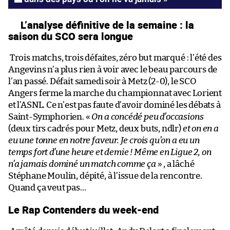
L’analyse définitive de la semaine : la
saison du SCO sera longue
Trois matchs, trois défaites, zéro but marqué : l’été des
Angevins n’a plus rien à voir avec le beau parcours de
l’an passé. Défait samedi soir à Metz (2-0), le SCO
Angers ferme la marche du championnat avec Lorient
et l’ASNL. Ce n’est pas faute d’avoir dominé les débats à
Saint-Symphorien. «
On a concédé peu d’occasions
(deux tirs cadrés pour Metz, deux buts, ndlr)
et on en a
eu une tonne en notre faveur. Je crois qu’on a eu un
temps fort d’une heure et demie ! Même en Ligue 2, on
n’a jamais dominé un match comme ça
» , a lâché
Stéphane Moulin, dépité, à l’issue de la rencontre.
Quand ça veut pas…
Le Rap Contenders du week-end