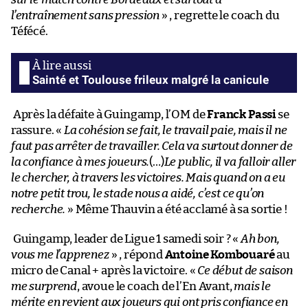
l’entraînement sans pression
» , regrette le coach du
Téfécé.
Sainté et Toulouse frileux malgré la canicule
Après la défaite à Guingamp, l’OM de
Franck Passi
se
rassure. «
La cohésion se fait, le travail paie, mais il ne
faut pas arrêter de travailler. Cela va surtout donner de
la confiance à mes joueurs.
(…)
Le public, il va falloir aller
le chercher, à travers les victoires. Mais quand on a eu
notre petit trou, le stade nous a aidé, c’est ce qu’on
recherche.
» Même Thauvin a été acclamé à sa sortie !
Guingamp, leader de Ligue 1 samedi soir ? «
Ah bon,
vous me l’apprenez
» , répond
Antoine Kombouaré
au
micro de Canal + après la victoire. «
Ce début de saison
me surprend
, avoue le coach de l’En Avant,
mais le
mérite en revient aux joueurs qui ont pris confiance en