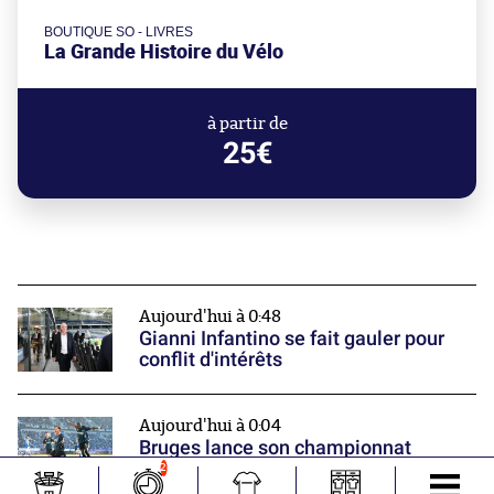
BOUTIQUE SO - LIVRES
La Grande Histoire du Vélo
à partir de
25€
Aujourd'hui à 0:48
Gianni Infantino se fait gauler pour
conflit d'intérêts
Aujourd'hui à 0:04
Bruges lance son championnat
comme sur des roulettes
2