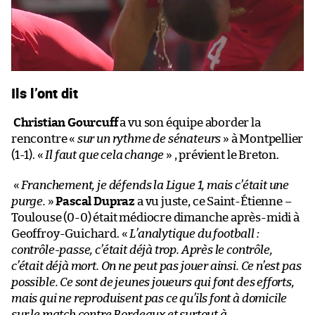
Ils l’ont dit
Christian Gourcuff
a vu son équipe aborder la
rencontre «
sur un rythme de sénateurs
» à Montpellier
(1-1). «
Il faut que cela change
» , prévient le Breton.
«
Franchement, je défends la Ligue 1, mais c’était une
purge.
»
Pascal Dupraz
a vu juste, ce Saint-Étienne –
Toulouse (0-0) était médiocre dimanche après-midi à
Geoffroy-Guichard. «
L’analytique du football :
contrôle-passe, c’était déjà trop. Après le contrôle,
c’était déjà mort. On ne peut pas jouer ainsi. Ce n’est pas
possible. Ce sont de jeunes joueurs qui font des efforts,
mais qui ne reproduisent pas ce qu’ils font à domicile
sur le match contre Bordeaux et surtout à