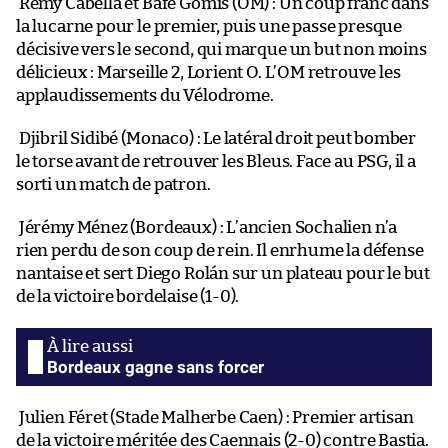
Rémy Cabella et Bafé Gomis (OM) : Un coup franc dans
la lucarne pour le premier, puis une passe presque
décisive vers le second, qui marque un but non moins
délicieux : Marseille 2, Lorient O. L’OM retrouve les
applaudissements du Vélodrome.
Djibril Sidibé (Monaco) : Le latéral droit peut bomber
le torse avant de retrouver les Bleus. Face au PSG, il a
sorti un match de patron.
Jérémy Ménez (Bordeaux) : L’ancien Sochalien n’a
rien perdu de son coup de rein. Il enrhume la défense
nantaise et sert Diego Rolán sur un plateau pour le but
de la victoire bordelaise (1-0).
Bordeaux gagne sans forcer
Julien Féret (Stade Malherbe Caen) : Premier artisan
de la victoire méritée des Caennais (2-0) contre Bastia.