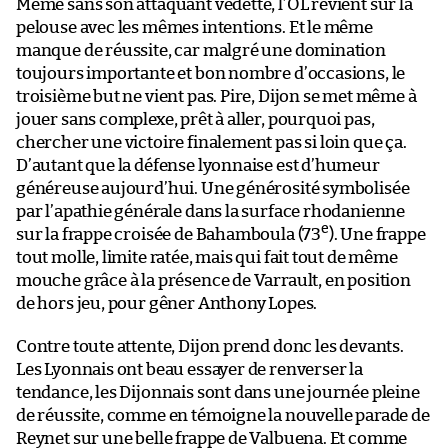
Même sans son attaquant vedette, l’OL revient sur la
pelouse avec les mêmes intentions. Et le même
manque de réussite, car malgré une domination
toujours importante et bon nombre d’occasions, le
troisième but ne vient pas. Pire, Dijon se met même à
jouer sans complexe, prêt à aller, pourquoi pas,
chercher une victoire finalement pas si loin que ça.
D’autant que la défense lyonnaise est d’humeur
généreuse aujourd’hui. Une générosité symbolisée
par l’apathie générale dans la surface rhodanienne
e
sur la frappe croisée de Bahamboula (73
). Une frappe
tout molle, limite ratée, mais qui fait tout de même
mouche grâce à la présence de Varrault, en position
de hors jeu, pour gêner Anthony Lopes.
Contre toute attente, Dijon prend donc les devants.
Les Lyonnais ont beau essayer de renverser la
tendance, les Dijonnais sont dans une journée pleine
de réussite, comme en témoigne la nouvelle parade de
Reynet sur une belle frappe de Valbuena. Et comme