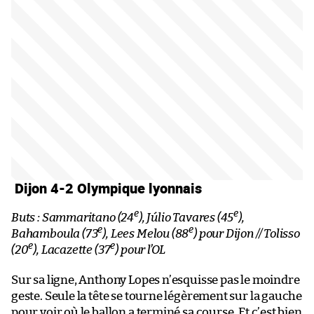
Dijon 4-2 Olympique lyonnais
e
e
Buts : Sammaritano (24
), Júlio Tavares (45
),
e
e
Bahamboula (73
), Lees Melou (88
) pour Dijon // Tolisso
e
e
(20
), Lacazette (37
) pour l’OL
Sur sa ligne, Anthony Lopes n’esquisse pas le moindre
geste. Seule la tête se tourne légèrement sur la gauche
pour voir où le ballon a terminé sa course. Et c’est bien