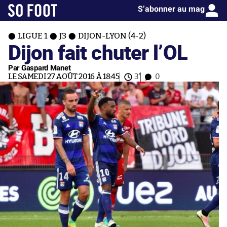
S’abonner au mag
LIGUE 1
J3
DIJON-LYON (4-2)
Dijon fait chuter l’OL
Par Gaspard Manet
LE SAMEDI 27 AOÛT 2016 À 18:45
3'
0