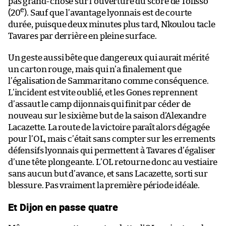
pas grand-chose sur l’ouverture du score de Tolisso
e
(20
). Sauf que l’avantage lyonnais est de courte
durée, puisque deux minutes plus tard, Nkoulou tacle
Tavares par derrière en pleine surface.
Un geste aussi bête que dangereux qui aurait mérité
un carton rouge, mais qui n’a finalement que
l’égalisation de Sammaritano comme conséquence.
L’incident est vite oublié, et les Gones reprennent
d’assaut le camp dijonnais qui finit par céder de
nouveau sur le sixième but de la saison d’Alexandre
Lacazette. La route de la victoire paraît alors dégagée
pour l’OL, mais c’était sans compter sur les errements
défensifs lyonnais qui permettent à Tavares d’égaliser
d’une tête plongeante. L’OL retourne donc au vestiaire
sans aucun but d’avance, et sans Lacazette, sorti sur
blessure. Pas vraiment la première période idéale.
Et Dijon en passe quatre