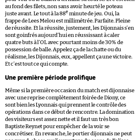
au fond des filets, non sans avoir heurté le poteau
e
juste avant. Le tout à la 88
minute de jeu. Oui, la
frappe de Lees Melou est millimétrée. Parfaite. Pleine
de réussite. Et la réussite, justement, les Dijonnais s’en
sont goinfrés aujourd’hui en réussissant à caler
quatre buts à l’OL avec pourtant moins de 30% de
possession de balle. Appelez ça de la chatte ou du
réalisme, les Dijonnais, eux, appellent ça une victoire.
Et c’est tout ce qui compte.
Une première période prolifique
Même si la première occasion du match est dijonnaise
avec une reprise complètement foirée de Diony, ce
sont bien les Lyonnais qui prennent le contrôle des
opérations dans ce début de rencontre. La domination
des visiteurs est assez nette et il faut un très bon
Baptiste Reynet pour empêcher de la voir se
concrétiser. En revanche, le portier dijonnais ne peut