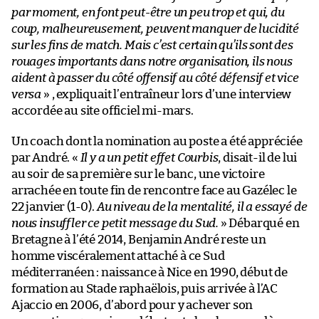
par moment, en font peut-être un peu trop et qui, du
coup, malheureusement, peuvent manquer de lucidité
sur les fins de match. Mais c’est certain qu’ils sont des
rouages importants dans notre organisation, ils nous
aident à passer du côté offensif au côté défensif et vice
versa
» , expliquait l’entraîneur lors d’une interview
accordée au site officiel mi-mars.
Un coach dont la nomination au poste a été appréciée
par André. «
Il y a un petit effet Courbis
, disait-il de lui
au soir de sa première sur le banc, une victoire
arrachée en toute fin de rencontre face au Gazélec le
22 janvier (1-0).
Au niveau de la mentalité, il a essayé de
nous insuffler ce petit message du Sud.
» Débarqué en
Bretagne à l’été 2014, Benjamin André reste un
homme viscéralement attaché à ce Sud
méditerranéen : naissance à Nice en 1990, début de
formation au Stade raphaëlois, puis arrivée à l’AC
Ajaccio en 2006, d’abord pour y achever son