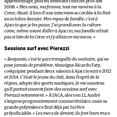
apprentissage, puis en débutant chez les pros dès
2008. «
Mes amis, ma femme, tout me ramène à la
Corse
, disait-il lors d’une interview accordée à
So Foot
en octobre dernier.
Mes repas de famille, c’est à
Ajaccio que je les passe. J’ai grandi avec la culture
corse, même avant d’aller à Ajaccio, ma famille n’était
pas si loin de la Corse et j’y allais en vacances.
»
Sessions surf avec Pierazzi
«
Benjamin, c’est le gars tranquille du vestiaire, qui ne
pose jamais de problème
, témoigne Ricardo Faty,
coéquipier pendant deux saisons à Ajaccio entre 2012
et 2014.
C’était le jeune du club, dans l’esprit de la
région, adepte des sports nautiques. Je me souviens
qu’il partait souvent faire des sessions surf avec
Pierazzi notamment.
» À l’ACA, alors en L1, André
s’impose progressivement comme titulaire, mais sa
grande polyvalence finit déjà par lui être
préjudiciable. «
Les mecs de devant, ils font leurs trucs