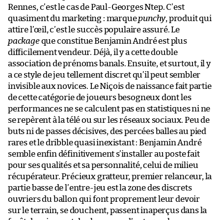
Rennes, c’est le cas de Paul-Georges Ntep. C’est
quasiment du marketing : marque
punchy
, produit qui
attire l’œil, c’est le succès populaire assuré. Le
package
que constitue Benjamin André est plus
difficilement vendeur. Déjà, il y a cette double
association de prénoms banals. Ensuite, et surtout, il y
a ce style de jeu tellement discret qu’il peut sembler
invisible aux novices. Le Niçois de naissance fait partie
de cette catégorie de joueurs besogneux dont les
performances ne se calculent pas en statistiques ni ne
se repèrent à la télé ou sur les réseaux sociaux. Peu de
buts ni de passes décisives, des percées balles au pied
rares et le dribble quasi inexistant : Benjamin André
semble enfin définitivement s’installer au poste fait
pour ses qualités et sa personnalité, celui de milieu
récupérateur. Précieux gratteur, premier relanceur, la
partie basse de l’entre-jeu est la zone des discrets
ouvriers du ballon qui font proprement leur devoir
sur le terrain, se douchent, passent inaperçus dans la