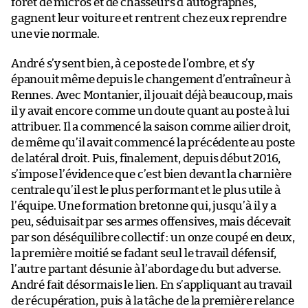
forêt de micros et de chasseurs d’autographes,
gagnent leur voiture et rentrent chez eux reprendre
une vie normale.
André s’y sent bien, à ce poste de l’ombre, et s’y
épanouit même depuis le changement d’entraîneur à
Rennes. Avec Montanier, il jouait déjà beaucoup, mais
il y avait encore comme un doute quant au poste à lui
attribuer. Il a commencé la saison comme ailier droit,
de même qu’il avait commencé la précédente au poste
de latéral droit. Puis, finalement, depuis début 2016,
s’impose l’évidence que c’est bien devant la charnière
centrale qu’il est le plus performant et le plus utile à
l’équipe. Une formation bretonne qui, jusqu’à il y a
peu, séduisait par ses armes offensives, mais décevait
par son déséquilibre collectif : un onze coupé en deux,
la première moitié se fadant seul le travail défensif,
l’autre partant désunie à l’abordage du but adverse.
André fait désormais le lien. En s’appliquant au travail
de récupération, puis à la tâche de la première relance