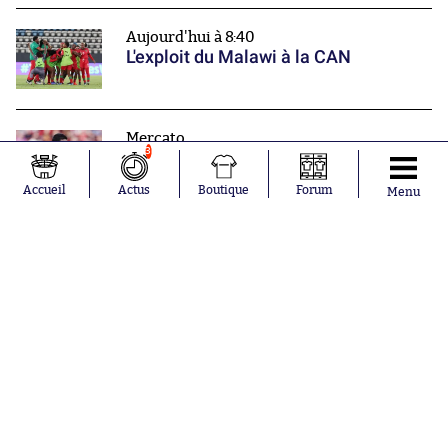
Aujourd'hui à 8:40
L'exploit du Malawi à la CAN
Mercato
3
Darwin Núñez rebondit en Turquie
Accueil
Actus
Boutique
Forum
Menu
Nos partenaires