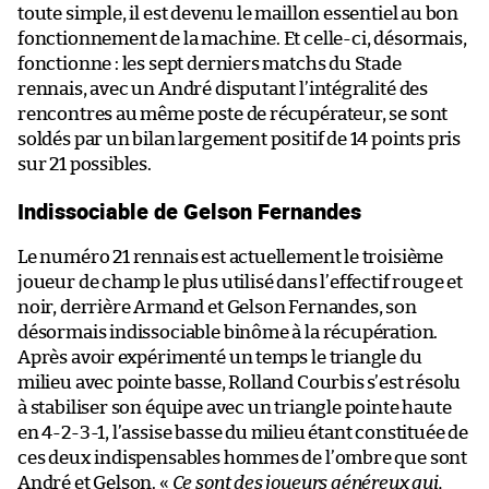
toute simple, il est devenu le maillon essentiel au bon
fonctionnement de la machine. Et celle-ci, désormais,
fonctionne : les sept derniers matchs du Stade
rennais, avec un André disputant l’intégralité des
rencontres au même poste de récupérateur, se sont
soldés par un bilan largement positif de 14 points pris
sur 21 possibles.
Indissociable de Gelson Fernandes
Le numéro 21 rennais est actuellement le troisième
joueur de champ le plus utilisé dans l’effectif rouge et
noir, derrière Armand et Gelson Fernandes, son
désormais indissociable binôme à la récupération.
Après avoir expérimenté un temps le triangle du
milieu avec pointe basse, Rolland Courbis s’est résolu
à stabiliser son équipe avec un triangle pointe haute
en 4-2-3-1, l’assise basse du milieu étant constituée de
ces deux indispensables hommes de l’ombre que sont
André et Gelson. «
Ce sont des joueurs généreux qui,