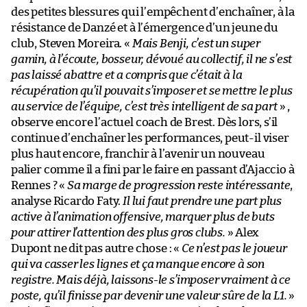
des petites blessures qui l’empêchent d’enchaîner, à la
résistance de Danzé et à l’émergence d’un jeune du
club, Steven Moreira. «
Mais Benji, c’est un super
gamin, à l’écoute, bosseur, dévoué au collectif, il ne s’est
pas laissé abattre et a compris que c’était à la
récupération qu’il pouvait s’imposer et se mettre le plus
au service de l’équipe, c’est très intelligent de sa part
» ,
observe encore l’actuel coach de Brest. Dès lors, s’il
continue d’enchaîner les performances, peut-il viser
plus haut encore, franchir à l’avenir un nouveau
palier comme il a fini par le faire en passant d’Ajaccio à
Rennes ? «
Sa marge de progression reste intéressante
,
analyse Ricardo Faty.
Il lui faut prendre une part plus
active à l’animation offensive, marquer plus de buts
pour attirer l’attention des plus gros clubs.
» Alex
Dupont ne dit pas autre chose : «
Ce n’est pas le joueur
qui va casser les lignes et ça manque encore à son
registre. Mais déjà, laissons-le s’imposer vraiment à ce
poste, qu’il finisse par devenir une valeur sûre de la L1.
»