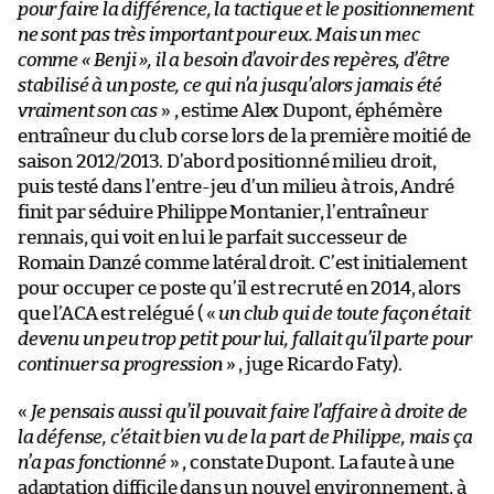
pour faire la différence, la tactique et le positionnement
ne sont pas très important pour eux. Mais un mec
comme « Benji », il a besoin d’avoir des repères, d’être
stabilisé à un poste, ce qui n’a jusqu’alors jamais été
vraiment son cas
» , estime Alex Dupont, éphémère
entraîneur du club corse lors de la première moitié de
saison 2012/2013. D’abord positionné milieu droit,
puis testé dans l’entre-jeu d’un milieu à trois, André
finit par séduire Philippe Montanier, l’entraîneur
rennais, qui voit en lui le parfait successeur de
Romain Danzé comme latéral droit. C’est initialement
pour occuper ce poste qu’il est recruté en 2014, alors
que l’ACA est relégué ( «
un club qui de toute façon était
devenu un peu trop petit pour lui, fallait qu’il parte pour
continuer sa progression
» , juge Ricardo Faty).
«
Je pensais aussi qu’il pouvait faire l’affaire à droite de
la défense, c’était bien vu de la part de Philippe, mais ça
n’a pas fonctionné
» , constate Dupont. La faute à une
adaptation difficile dans un nouvel environnement, à