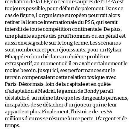
médiation de la LFP, un recours auprès de l’UEFA est
toujours possible, pour défaut de paiement. Dans ce
cas de figure, l’organisme européen pourrait alors
retirer la licence internationale du PSG, qui serait
interdit de toute compétition continentale. De plus,
une plainte auprès des prud’hommes ou en pénal est
aussi envisageable sur le long terme. Les scénarios
sont nombreux et peu réjouissants, pour un Kylian
Mbappé embourbé dans un énième problème
extrasportif, au moment où il en avait certainement le
moins besoin. Jusqu’ici, ses performances sur le
terrain compensaient cette relation toxique avec
Paris. Désormais, loin de la capitale et en quête
d’adaptation à Madrid, le gamin de Bondy paraît
déstabilisé, au même titre que les dirigeants parisiens,
incapables de se détacher d’un joueur qui ne leur
appartient plus. Finalement, l’histoire de ces 55
millions d’euros se résume à une perte. D’argent et de
temps.