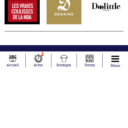
0
Accueil
Actus
Boutique
Forum
Menu
Abonnements
Contacts
La boutique SO PRESS
Mentions légales
Conditions générales d'utilisation
Publicité
Consentement RGPD
Recrutement
Joueurs en
Équipes en
tendance
tendance
Mohamed
Chelsea
Salah
Paris Saint-
Mykhailo
Germain
Mudryk
Bordeaux