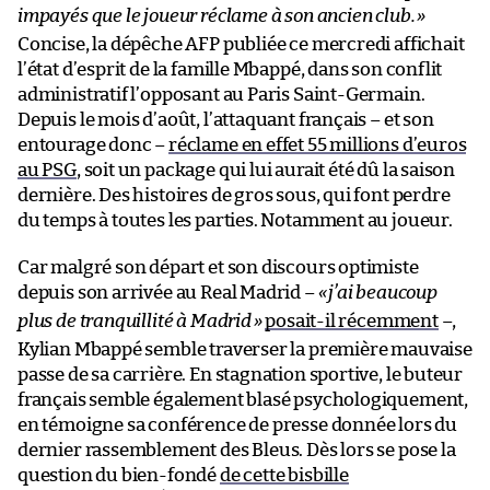
impayés que le joueur réclame à son ancien club.
»
Concise, la dépêche AFP publiée ce mercredi affichait
l’état d’esprit de la famille Mbappé, dans son conflit
administratif l’opposant au Paris Saint-Germain.
Depuis le mois d’août, l’attaquant français – et son
entourage donc –
réclame en effet 55 millions d’euros
au PSG
, soit un package qui lui aurait été dû la saison
dernière. Des histoires de gros sous, qui font perdre
du temps à toutes les parties. Notamment au joueur.
Car malgré son départ et son discours optimiste
depuis son arrivée au Real Madrid –
«
j’ai beaucoup
plus de tranquillité à Madrid
»
posait-il récemment
–,
Kylian Mbappé semble traverser la première mauvaise
passe de sa carrière. En stagnation sportive, le buteur
français semble également blasé psychologiquement,
en témoigne sa conférence de presse donnée lors du
dernier rassemblement des Bleus. Dès lors se pose la
question du bien-fondé
de cette bisbille