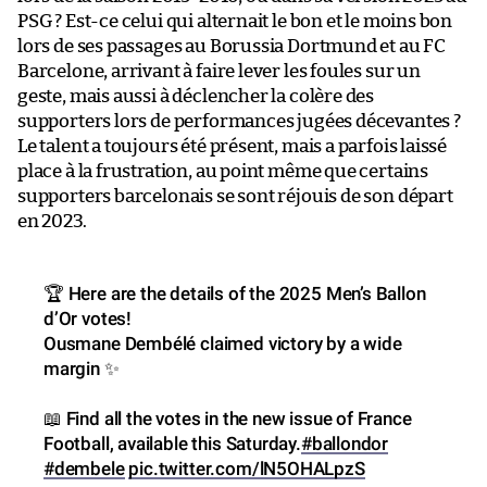
PSG ? Est-ce celui qui alternait le bon et le moins bon
lors de ses passages au Borussia Dortmund et au FC
Barcelone, arrivant à faire lever les foules sur un
geste, mais aussi à déclencher la colère des
supporters lors de performances jugées décevantes ?
Le talent a toujours été présent, mais a parfois laissé
place à la frustration, au point même que certains
supporters barcelonais se sont réjouis de son départ
en 2023.
🏆 Here are the details of the 2025 Men’s Ballon
d’Or votes!
Ousmane Dembélé claimed victory by a wide
margin ✨
📖 Find all the votes in the new issue of France
Football, available this Saturday.
#ballondor
#dembele
pic.twitter.com/lN5OHALpzS