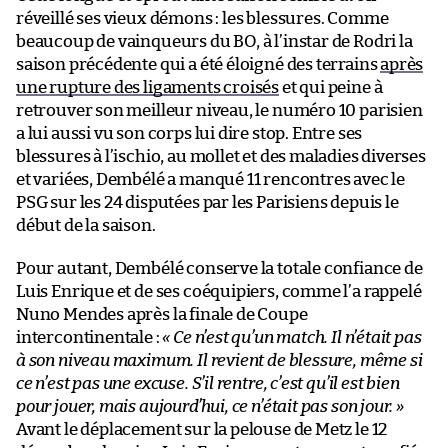
réveillé ses vieux démons : les blessures. Comme
beaucoup de vainqueurs du BO, à l’instar de Rodri la
saison précédente qui a été éloigné des terrains
après
une rupture des ligaments croisés
et qui peine à
retrouver son meilleur niveau, le numéro 10 parisien
a lui aussi vu son corps lui dire stop. Entre ses
blessures à l’ischio, au mollet et des maladies diverses
et variées, Dembélé a manqué 11 rencontres avec le
PSG sur les 24 disputées par les Parisiens depuis le
début de la saison.
Pour autant, Dembélé conserve la totale confiance de
Luis Enrique et de ses coéquipiers, comme l’a rappelé
Nuno Mendes après la finale de Coupe
intercontinentale :
« Ce n’est qu’un match. Il n’était pas
à son niveau maximum. Il revient de blessure, même si
ce n’est pas une excuse. S’il rentre, c’est qu’il est bien
pour jouer, mais aujourd’hui, ce n’était pas son jour. »
Avant le déplacement sur la pelouse de Metz le 12