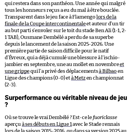
qui restera dans son panthéon. Une année qui malgré
tous les honneurs reçus a eu du mal à être bouclée.
Transparent dans le jeu face à Flamengo
lors de la
finale de la Coupe intercontinentale
et auteur d’un tir
au but parti s’envoler sur le toit du stade Ben Ali (1-1, 2-
1 TAB), Ousmane Dembélé a perdu de sa superbe
depuis le lancement de la saison 2025-2026. Une
première partie de saison difficile pour le natif
d’Évreux, qui a déjà cumulé une blessure à l’ischio-
jambier en septembre, une au mollet en novembre
et
une grippe
qui l’a privé des déplacements
à Bilbao
en
Ligue des champions (0-0) et
à Metz
en championnat
(2-3).
Surperformance ou véritable niveau de jeu
?
Où se trouve le vrai Dembélé ? Est-ce le
fuoriclasse
aperçu
à ses débuts en Ligue 1
avec le Stade rennais
lors de la saison 2015-2016, ou dans sa version 2025 au