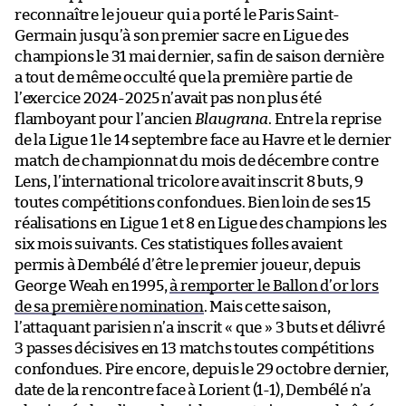
reconnaître le joueur qui a porté le Paris Saint-
Germain jusqu’à son premier sacre en Ligue des
champions le 31 mai dernier, sa fin de saison dernière
a tout de même occulté que la première partie de
l’exercice 2024-2025 n’avait pas non plus été
flamboyant pour l’ancien
Blaugrana
. Entre la reprise
de la Ligue 1 le 14 septembre face au Havre et le dernier
match de championnat du mois de décembre contre
Lens, l’international tricolore avait inscrit 8 buts, 9
toutes compétitions confondues. Bien loin de ses 15
réalisations en Ligue 1 et 8 en Ligue des champions les
six mois suivants. Ces statistiques folles avaient
permis à Dembélé d’être le premier joueur, depuis
George Weah en 1995,
à remporter le Ballon d’or lors
de sa première nomination
. Mais cette saison,
l’attaquant parisien n’a inscrit « que » 3 buts et délivré
3 passes décisives en 13 matchs toutes compétitions
confondues. Pire encore, depuis le 29 octobre dernier,
date de la rencontre face à Lorient (1-1), Dembélé n’a