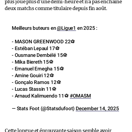
plus joué plus d’une demi-heure et n’a pas enchaîné
deux matchs comme titulaire depuis fin août.
Meilleurs buteurs en
@Ligue1
en 2025 :
- MASON GREENWOOD 22⚽️
- Estéban Lepaul 17⚽️
- Ousmane Dembélé 15⚽️
- Mika Biereth 15⚽️
- Emanuel Emegha 15⚽️
- Amine Gouiri 12⚽️
- Gonçalo Ramos 12⚽️
- Lucas Stassin 11⚽️
- Arnaud Kalimuendo 11⚽️
#OMASM
— Stats Foot (@Statsdufoot)
December 14, 2025
Cette longue et éprouvante saison semble avoir