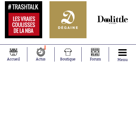
1
Accueil
Actus
Boutique
Forum
Menu
Abonnements
Contacts
La boutique SO PRESS
Mentions légales
Conditions générales d'utilisation
Publicité
Consentement RGPD
Recrutement
Joueurs en
Équipes en
tendance
tendance
Khalis Merah
FIFA
Loïs Openda
Real Madrid