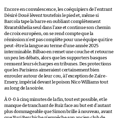
Encore en convalescence, les coéquipiers de l’entrant
Désiré Doué lèvent toutefois le pied et, même si
Barcola tape la barre en oubliant complètement
Kvaratskhelia seul dans l’axe et continue son chemin
de croix européen, on se rend compte que la
rémission n’est pas complète pour une équipe qui tire
peut-être la langue au terme d’une année 2025
interminable. Bilbao en remet une couche et retourne
un peu les débats, alors que les supporters basques
remuent leurs écharpes en tribunes. Des protections
que les Parisiens aimeraient certainement bien
enrouler autour de leur cou, à l’exception de Zaïre-
Emery, impérial devant le poison Nico Williams tout
au long de la soirée.
À 0-0 à cinq minutes de la fin, tout est possible, et le
manque de tranchant de Ruiz face au but est d’autant
plus dommageable que Simon brille à nouveau, avant
que Yuri Berchiche n’empêche son ancien club de