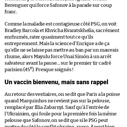
Berenguer qui force Safonov à la parade sur coup
franc.
Comme la maladie est contagieuse côté PSG, on voit
Bradley Barcola et Khvicha Kvaratskhelia, sacrément
enrhumés, rater quasiment tout ce qu’ils
entreprennent. Mais la science d’Enrique a de ça
qu’elle ne se laisse pas mettre au ban par un mauvais
rhume, alors Mayulu force Unai Simón à un arrêt
salvateur avant la pause… sur le premier tir cadré
e
parisien (45
). Presque soignés !
Un vaccin bienvenu, mais sans rappel
Au retour des vestiaires, on se dit que Paris a la poisse
quand Marquinhos ne revient pas sur la pelouse,
remplacé par Illia Zabarnyi. Sauf qu’à l’entrée de
l’Ukrainien, qui foule pour la première fois la même
pelouse que Safonov, on se dit que si le PSG peut
mettre de côté le conflit ukraino-russe, il peut bien