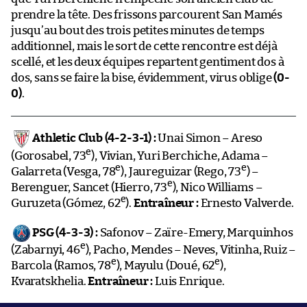
prendre la tête. Des frissons parcourent San Mamés
jusqu’au bout des trois petites minutes de temps
additionnel, mais le sort de cette rencontre est déjà
scellé, et les deux équipes repartent gentiment dos à
dos, sans se faire la bise, évidemment, virus oblige
(0-
0)
.
Athletic Club (4-2-3-1) :
Unai Simon – Areso
e
(Gorosabel, 73
), Vivian, Yuri Berchiche, Adama –
e
e
Galarreta (Vesga, 78
), Jaureguizar (Rego, 73
) –
e
Berenguer, Sancet (Hierro, 73
), Nico Williams –
e
Guruzeta (Gómez, 62
).
Entraîneur :
Ernesto Valverde.
PSG (4-3-3) :
Safonov – Zaïre-Emery, Marquinhos
e
(Zabarnyi, 46
), Pacho, Mendes – Neves, Vitinha, Ruiz –
e
e
Barcola (Ramos, 78
), Mayulu (Doué, 62
),
Kvaratskhelia.
Entraîneur :
Luis Enrique.