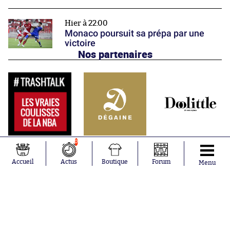
Hier à 22:00
Monaco poursuit sa prépa par une
victoire
Nos partenaires
0
Accueil
Actus
Boutique
Forum
Menu
Abonnements
Contacts
La boutique SO PRESS
Mentions légales