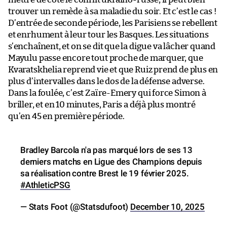
trouver un remède à sa maladie du soir. Et c’est le cas !
D’entrée de seconde période, les Parisiens se rebellent
et enrhument à leur tour les Basques. Les situations
s’enchaînent, et on se dit que la digue va lâcher quand
Mayulu passe encore tout proche de marquer, que
Kvaratskhelia reprend vie et que Ruiz prend de plus en
plus d’intervalles dans le dos de la défense adverse.
Dans la foulée, c’est Zaïre-Emery qui force Simon à
briller, et en 10 minutes, Paris a déjà plus montré
qu’en 45 en première période.
Bradley Barcola n'a pas marqué lors de ses 13
derniers matchs en Ligue des Champions depuis
sa réalisation contre Brest le 19 février 2025.
#AthleticPSG
— Stats Foot (@Statsdufoot)
December 10, 2025