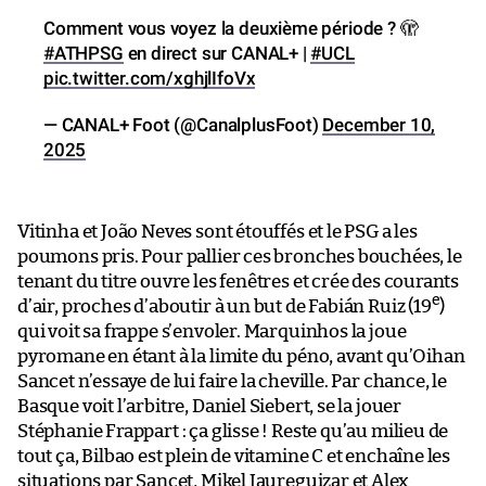
Comment vous voyez la deuxième période ? 🫣
#ATHPSG
en direct sur CANAL+ |
#UCL
pic.twitter.com/xghjlIfoVx
— CANAL+ Foot (@CanalplusFoot)
December 10,
2025
Vitinha et João Neves sont étouffés et le PSG a les
poumons pris. Pour pallier ces bronches bouchées, le
tenant du titre ouvre les fenêtres et crée des courants
e
d’air, proches d’aboutir à un but de Fabián Ruiz (19
)
qui voit sa frappe s’envoler. Marquinhos la joue
pyromane en étant à la limite du péno, avant qu’Oihan
Sancet n’essaye de lui faire la cheville. Par chance, le
Basque voit l’arbitre, Daniel Siebert, se la jouer
Stéphanie Frappart : ça glisse ! Reste qu’au milieu de
tout ça, Bilbao est plein de vitamine C et enchaîne les
situations par Sancet, Mikel Jaureguizar et Alex