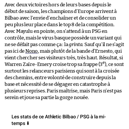
Avec deux victoires hors de leurs bases depuis le
début de saison, les champions d’Europe arrivent à
Bilbao avec l’envie d’enchaîner et de consolider un
peu plus leur place dans le top 8 de la compétition.
Avec Mayulu en pointe, on s’attend à un PSG en
contrôle, mais le virus basque possède un variant qui
ne se défait pas comme ça : la
grinta.
Sauf qu’il ne s’agit
pas ici de
Nono
, mais plutôt de la bande d’Ernesto, qui
vient chercher ses visiteurs très, très haut. Résultat, si
e
Warren Zaïre-Emery croise trop sa frappe (3
), ce sont
surtout les relanceurs parisiens qui sont à la croisée
des chemins, entre volonté de construire depuis la
base et nécessité de se dégager en catastrophe à
plusieurs reprises. Paris maîtrise, mais Paris n’est pas
serein et joue sa partie la gorge nouée.
Les stats de ce Athletic Bilbao / PSG à la mi-
temps ⬇️