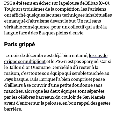
PSG a été tenu en échec sur la pelouse de Bilbao
(0-0)
.
Toujours troisièmes de la compétition, les Parisiens
ont affiché quelques lacunes techniques inhabituelles
et manqué d’altruisme devant le but. Un nul sans
véritable conséquence, pour un collectif qui a tiré la
langue face à des Basques pleins d’envie.
Paris grippé
Le mois de décembre est déjà bien entamé,
les cas de
grippe se multiplient
et le PSG n’est pas épargné. Car si
le Ballon d’or Ousmane Dembélé a dû rester à la
maison, c’est toute son équipe qui semble touchée au
Pays basque. Luis Enrique l’a bien compris et pense
d’ailleurs à se couvrir d’une petite doudoune sans
manches, alors que les deux équipes sont séparées
par les célèbres barreaux du couloir de San Mamés
avant d’entrer sur la pelouse, en bon rappel des gestes
barrière.