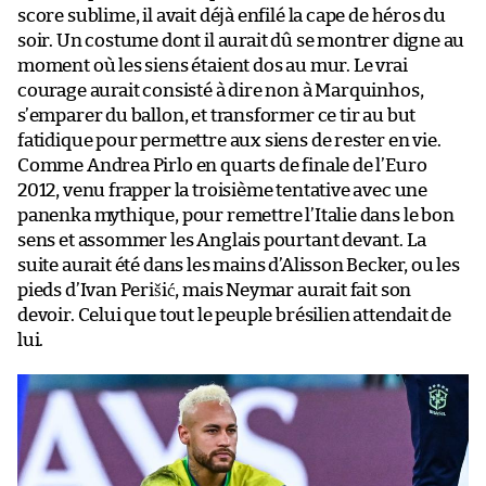
score sublime, il avait déjà enfilé la cape de héros du
soir. Un costume dont il aurait dû se montrer digne au
moment où les siens étaient dos au mur. Le vrai
courage aurait consisté à dire non à Marquinhos,
s’emparer du ballon, et transformer ce tir au but
fatidique pour permettre aux siens de rester en vie.
Comme Andrea Pirlo en quarts de finale de l’Euro
2012, venu frapper la troisième tentative avec une
panenka mythique, pour remettre l’Italie dans le bon
sens et assommer les Anglais pourtant devant. La
suite aurait été dans les mains d’Alisson Becker, ou les
pieds d’Ivan Perišić, mais Neymar aurait fait son
devoir. Celui que tout le peuple brésilien attendait de
lui.