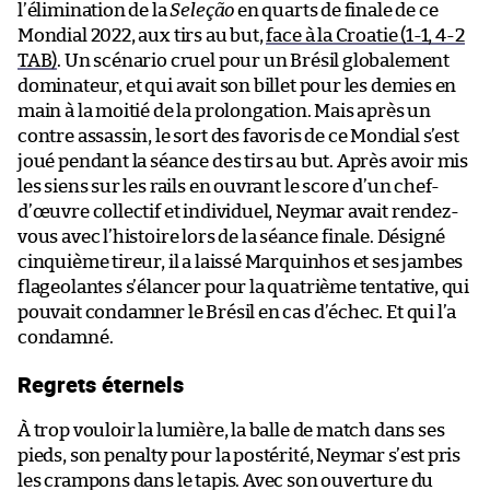
l’élimination de la
Seleção
en quarts de finale de ce
Mondial 2022, aux tirs au but,
face à la Croatie (1-1, 4-2
TAB)
. Un scénario cruel pour un Brésil globalement
dominateur, et qui avait son billet pour les demies en
main à la moitié de la prolongation. Mais après un
contre assassin, le sort des favoris de ce Mondial s’est
joué pendant la séance des tirs au but. Après avoir mis
les siens sur les rails en ouvrant le score d’un chef-
d’œuvre collectif et individuel, Neymar avait rendez-
vous avec l’histoire lors de la séance finale. Désigné
cinquième tireur, il a laissé Marquinhos et ses jambes
flageolantes s’élancer pour la quatrième tentative, qui
pouvait condamner le Brésil en cas d’échec. Et qui l’a
condamné.
Regrets éternels
À trop vouloir la lumière, la balle de match dans ses
pieds, son penalty pour la postérité, Neymar s’est pris
les crampons dans le tapis. Avec son ouverture du