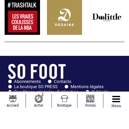
Abonnements
Contacts
La boutique SO PRESS
Mentions légales
Conditions générales d'utilisation
Publicité
1
Consentement RGPD
Recrutement
Joueurs en
Équipes en
Accueil
Actus
Boutique
Forum
Menu
tendance
tendance
Khalis Merah
FIFA
Loïs Openda
Real Madrid