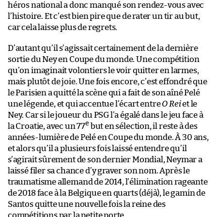
héros national a donc manqué son rendez-vous avec
l’histoire. Et c’est bien pire que de rater un tir au but,
car cela laisse plus de regrets.
D’autant qu’il s’agissait certainement de la dernière
sortie du Ney en Coupe du monde. Une compétition
qu’on imaginait volontiers le voir quitter en larmes,
mais plutôt de joie. Une fois encore, c’est effondré que
le Parisien a quitté la scène qui a fait de son aîné Pelé
une légende, et qui accentue l’écart entre
O Rei
et le
Ney. Car si le joueur du PSG l’a égalé dans le jeu face à
e
la Croatie, avec un 77
but en sélection, il reste à des
années-lumière de Pelé en Coupe du monde. À 30 ans,
et alors qu’il a plusieurs fois laissé entendre qu’il
s’agirait sûrement de son dernier Mondial, Neymar a
laissé filer sa chance d’y graver son nom. Après le
traumatisme allemand de 2014, l’élimination rageante
de 2018 face à la Belgique en quarts (déjà), le gamin de
Santos quitte une nouvelle fois la reine des
compétitions par la petite porte.