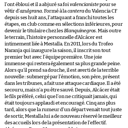
l’ont ébloui et il a abjuré sa foi
valencianiste
pour se
vêtir d’
azulgrana
. Formé à la
cantera
du Valencia CF
depuis ses huit ans, l’attaquant a franchi toutes les
étapes, en club comme en sélections inférieures, pour
devenir le titulaire chez les
Blanquinegros
. Mais outre
le terrain, l’histoire personnelle d’Alcácer est
intimement liée à Mestalla. En 2011, lors du Trofeo
Naranja qui inaugure la saison, il inscrit son tout
premier but avec l’équipe première. Une joie
immense qui restera également sa plus grande peine.
Alors qu’il prend sa douche, il est averti de la terrible
nouvelle : submergé par l’émotion, son père, présent
dans les tribunes, a fait une attaque cardiaque. Il a été
secouru, mais n’a pu être sauvé. Depuis, Alcácer était
le fils préféré, celui que l’on ne critiquait jamais, qui
était toujours applaudi et encouragé. Cinq ans plus
tard, alors que la rumeur d’un départ venait tout juste
de sortir, Mestalla lui a de nouveau réservé le meilleur
des accueils lors de la présentation de l’effectif.