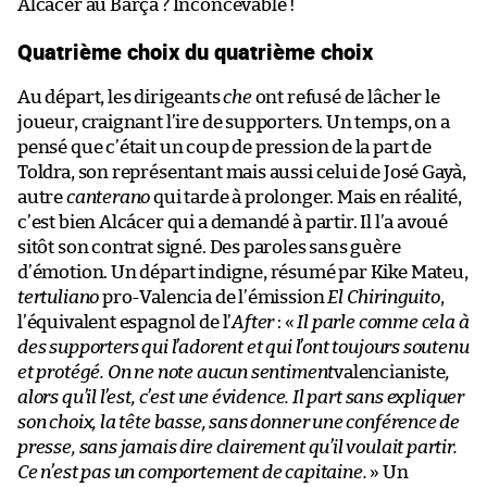
Alcácer au Barça ? Inconcevable !
Quatrième choix du quatrième choix
Au départ, les dirigeants
che
ont refusé de lâcher le
joueur, craignant l’ire de supporters. Un temps, on a
pensé que c’était un coup de pression de la part de
Toldra, son représentant mais aussi celui de José Gayà,
autre
canterano
qui tarde à prolonger. Mais en réalité,
c’est bien Alcácer qui a demandé à partir. Il l’a avoué
sitôt son contrat signé. Des paroles sans guère
d’émotion. Un départ indigne, résumé par Kike Mateu,
tertuliano
pro-Valencia de l’émission
El Chiringuito
,
l’équivalent espagnol de l’
After
: «
Il parle comme cela à
des supporters qui l’adorent et qui l’ont toujours soutenu
et protégé. On ne note aucun sentiment
valencianiste
,
alors qu’il l’est, c’est une évidence. Il part sans expliquer
son choix, la tête basse, sans donner une conférence de
presse, sans jamais dire clairement qu’il voulait partir.
Ce n’est pas un comportement de capitaine.
» Un