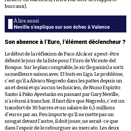
buccaux).
Neville s’explique sur son échec à Valence
Son absence à l’Euro, l’élément déclencheur ?
Le début de la réflexion de Paco Alcácer a peut-être
débuté le jour de la liste pour l’Euro de Vicente del
Bosque. Sur le plan comptable, le
xic
(le gamin) a sorti
sa meilleure saison avec 13 buts en Liga. Le problème,
c’est qu’il a Álvaro Negredo dans les pattes depuis un
an et demi et qu’aucun technicien, de Nuno Espirito
Santo à Pako Ayestarán en passant par Gary Neville,
n’a réussi à trancher. Il faut dire que Negredo, c’est un
transfert de 30 barres et un salaire de 6,5 millions
d’euros par an. Peu importe qu’il ne mette pas un
nougat devant l’autre, il doit jouer, ne serait-ce que
dans l’espoir de le refourguer au mercato. Les deux