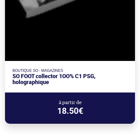
BOUTIQUE SO - MAGAZINES
SO FOOT collector 1OO% C1 PSG,
holographique
à partir de
18.50€