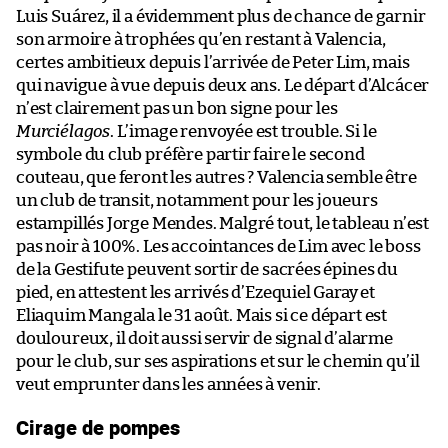
Luis Suárez, il a évidemment plus de chance de garnir
son armoire à trophées qu’en restant à Valencia,
certes ambitieux depuis l’arrivée de Peter Lim, mais
qui navigue à vue depuis deux ans. Le départ d’Alcácer
n’est clairement pas un bon signe pour les
Murciélagos
. L’image renvoyée est trouble. Si le
symbole du club préfère partir faire le second
couteau, que feront les autres ? Valencia semble être
un club de transit, notamment pour les joueurs
estampillés Jorge Mendes. Malgré tout, le tableau n’est
pas noir à 100%. Les accointances de Lim avec le boss
de la Gestifute peuvent sortir de sacrées épines du
pied, en attestent les arrivés d’Ezequiel Garay et
Eliaquim Mangala le 31 août. Mais si ce départ est
douloureux, il doit aussi servir de signal d’alarme
pour le club, sur ses aspirations et sur le chemin qu’il
veut emprunter dans les années à venir.
Cirage de pompes