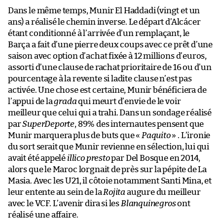
Dans le même temps, Munir El Haddadi (vingt et un
ans) a réalisé le chemin inverse. Le départ d’Alcácer
étant conditionné à l’arrivée d’un remplaçant, le
Barça a fait d’une pierre deux coups avec ce prêt d’une
saison avec option d’achat fixée à 12 millions d’euros,
assorti d’une clause de rachat prioritaire de 16 ou d’un
pourcentage à la revente si ladite clause n’est pas
activée. Une chose est certaine, Munir bénéficiera de
l’appui de la
grada
qui meurt d’envie de le voir
meilleur que celui qui a trahi. Dans un sondage réalisé
par
SuperDeporte
, 89% des internautes pensent que
Munir marquera plus de buts que «
Paquito
» . L’ironie
du sort serait que Munir revienne en sélection, lui qui
avait été appelé
illico presto
par Del Bosque en 2014,
alors que le Maroc lorgnait de près sur la pépite de La
Masia. Avec les U21, il côtoie notamment Santi Mina, et
leur entente au sein de la
Rojita
augure du meilleur
avec le VCF. L’avenir dira si les
Blanquinegros
ont
réalisé une affaire.