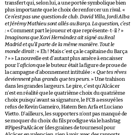
transfert qui, selon lui, a une portée symbolique bien
plus importante que le choix de renforcer un rival. «
Ce n’est pas une question de club. David Villa, Jordi Alba
et Jérémy Mathieu sont allés au Barça. La question, c’est
:
« Comment part le joueur et que représente-t-il ? »
Imaginons que Xavi Hernández ait signé au Real
Madrid et qu’il parte de la même manière. Tout le
monde dirait :
« Eh ! Mais c’est ça le capitaine du Barça
? » » La nouvelle est d’autant plus amère à encaisser
pour l’
aficion
que le buteur était la figure de proue de
la campagne d’abonnement intitulée : «
Que tes rêves
deviennent plus grands que tes peurs.
» Une trahison
dans les grandes largeurs. Le pire, c’est qu’Alcácer
n’est en réalité que le quatrième choix du quatrième
choix puisqu’avant sa signature, le FCB a essuyé les
refus de Kevin Gameiro, Hatem Ben Arfa et Luciano
Vietto. D’ailleurs, les supporters n’ont pas manqué de
se moquer du choix du fils prodigue via le hashtag
#PipesPaAlcácer (des graines de tournesol pour
Alcácer en valencien, rien à voir avec des rapports