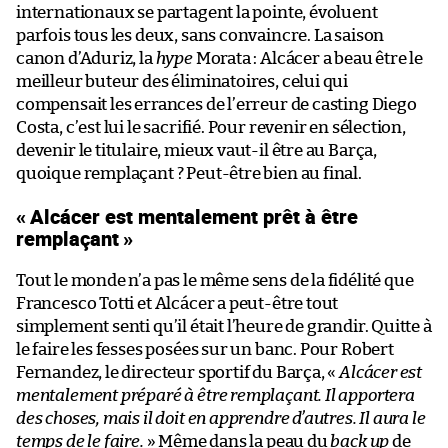
internationaux se partagent la pointe, évoluent
parfois tous les deux, sans convaincre. La saison
canon d’Aduriz, la
hype
Morata : Alcácer a beau être le
meilleur buteur des éliminatoires, celui qui
compensait les errances de l’erreur de casting Diego
Costa, c’est lui le sacrifié. Pour revenir en sélection,
devenir le titulaire, mieux vaut-il être au Barça,
quoique remplaçant ? Peut-être bien au final.
« Alcácer est mentalement prêt à être
remplaçant »
Tout le monde n’a pas le même sens de la fidélité que
Francesco Totti et Alcácer a peut-être tout
simplement senti qu’il était l’heure de grandir. Quitte à
le faire les fesses posées sur un banc. Pour Robert
Fernandez, le directeur sportif du Barça, «
Alcácer est
mentalement préparé à être remplaçant. Il apportera
des choses, mais il doit en apprendre d’autres. Il aura le
temps de le faire.
» Même dans la peau du
back up
de