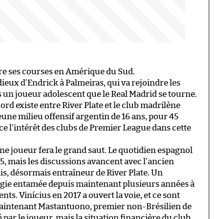
re ses courses en Amérique du Sud.
ieux d’Endrick à Palmeiras, qui va rejoindre les
rs un joueur adolescent que le Real Madrid se tourne.
cord existe entre River Plate et le club madrilène
une milieu offensif argentin de 16 ans, pour 45
ce l’intérêt des clubs de Premier League dans cette
ne joueur fera le grand saut. Le quotidien espagnol
25, mais les discussions avancent avec l’ancien
s, désormais entraîneur de River Plate. Un
tégie entamée depuis maintenant plusieurs années à
nts. Vinícius en 2017 a ouvert la voie, et ce sont
maintenant Mastantuono, premier non-Brésilien de
sé par le joueur, mais la situation financière du club