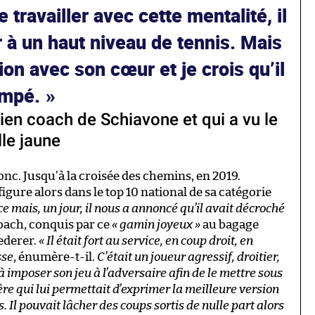
 travailler avec cette mentalité, il
r à un haut niveau de tennis. Mais
ision avec son cœur et je crois qu’il
ompé.
ien coach de Schiavone et qui a vu le
lle jaune
onc. Jusqu’à la croisée des chemins, en 2019.
figure alors dans le top 10 national de sa catégorie
ce mais, un jour, il nous a annoncé qu’il avait décroché
oach, conquis par ce
« gamin joyeux »
au bagage
ederer.
« Il était fort au service, en coup droit, en
sse
, énumère-t-il.
C’était un joueur agressif, droitier,
 à imposer son jeu à l’adversaire afin de le mettre sous
ère qui lui permettait d’exprimer la meilleure version
Il pouvait lâcher des coups sortis de nulle part alors