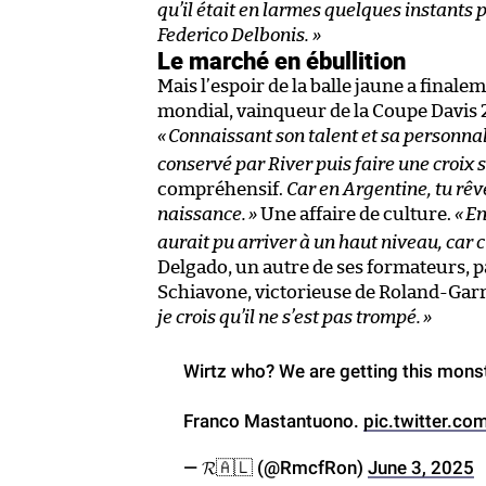
qu’il était en larmes quelques instants 
Federico Delbonis. »
Le marché en ébullition
Mais l’espoir de la balle jaune a finale
mondial, vainqueur de la Coupe Davis 20
«
Connaissant son talent et sa personnali
conservé par River puis faire une croix s
compréhensif.
Car en Argentine, tu rê
naissance.
»
Une affaire de culture.
«
En
aurait pu arriver à un haut niveau, car c’
Delgado, un autre de ses formateurs, p
Schiavone, victorieuse de Roland-Garr
je crois qu’il ne s’est pas trompé.
»
Wirtz who? We are getting this monst
Franco Mastantuono.
pic.twitter.
— 𝓡🇦🇱 (@RmcfRon)
June 3, 2025