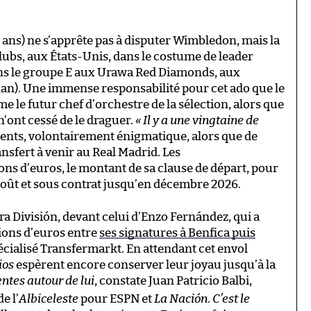
7 ans) ne s’apprête pas à disputer Wimbledon, mais la
ubs, aux États-Unis, dans le costume de leader
ns le groupe E aux Urawa Red Diamonds, aux
lan). Une immense responsabilité pour cet ado que le
le futur chef d’orchestre de la sélection, alors que
’ont cessé de le draguer.
« Il y a une vingtaine de
 agents, volontairement énigmatique, alors que de
fert à venir au Real Madrid. Les
ns d’euros, le montant de sa clause de départ, pour
 août et sous contrat jusqu’en décembre 2026.
ra División, devant celui d’Enzo Fernández, qui a
lions d’euros entre
ses signatures à Benfica puis
pécialisé Transfermarkt. En attendant cet envol
ios
espèrent encore conserver leur joyau jusqu’à la
entes autour de lui
, constate Juan Patricio Balbi,
e l’
Albiceleste
pour ESPN et
La Nación
.
C’est le