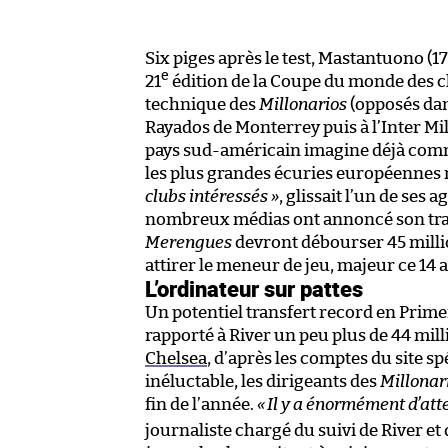
Six piges après le test, Mastantuono (1
e
21
édition de la Coupe du monde des cl
technique des
Millonarios
(opposés da
Rayados de Monterrey puis à l’Inter Mi
pays sud-américain imagine déjà comme 
les plus grandes écuries européennes n
clubs intéressés »
, glissait l’un de ses
nombreux médias ont annoncé son trans
Merengues
devront débourser 45 millio
attirer le meneur de jeu, majeur ce 14
L’ordinateur sur pattes
Un potentiel transfert record en Prime
rapporté à River un peu plus de 44 mil
Chelsea
, d’après les comptes du site s
inéluctable, les dirigeants des
Millonar
fin de l’année.
«
Il y a énormément d’att
journaliste chargé du suivi de River et d