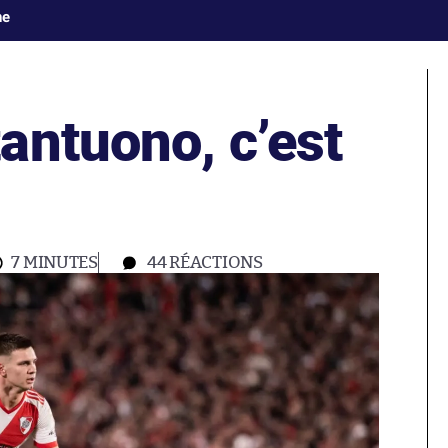
ne
antuono, c’est
7 MINUTES
44
RÉACTIONS