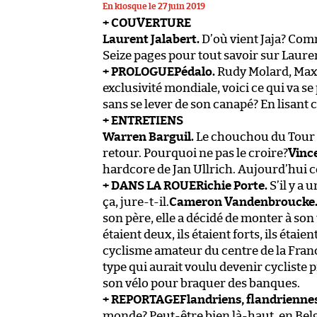
En kiosque le 27 juin 2019
+ COUVERTURE
Laurent Jalabert.
D’où vient Jaja? Comm
Seize pages pour tout savoir sur Laure
+ PROLOGUE
Pédalo.
Rudy Molard, Max
exclusivité mondiale, voici ce qui va se 
sans se lever de son canapé? En lisant c
+ ENTRETIENS
Warren Barguil.
Le chouchou du Tour ava
retour. Pourquoi ne pas le croire?
Vinc
hardcore de Jan Ullrich. Aujourd’hui 
+ DANS LA ROUE
Richie Porte.
S’il y a 
ça, jure-t-il.
Cameron Vandenbroucke
son père, elle a décidé de monter à son 
étaient deux, ils étaient forts, ils étaie
cyclisme amateur du centre de la Fran
type qui aurait voulu devenir cycliste p
son vélo pour braquer des banques.
+ REPORTAGE
Flandriens, flandriennes
monde? Peut-être bien là-haut, en Belg