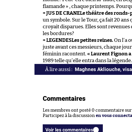
flamande » , chaque printemps. Pourquoi
+ JUS DE CRANE
Le théâtre des ronds-p
un symbole. Sur le Tour, ça fait 20 ans 
croyait disparues. Elles sont revenues d
les bordures?
+ LEGENDES
Les petites reines.
On l’a o
juste avant ces messieurs, chaque jour
féminin racontent.
« Laurent Fignon a 
1989 telle qu’elle entra dans la légende.
Maghnes Akliouche, visag
Commentaires
Les membres ont posté 0 commentaire sur c
Participez à la discussion
en vous connect
Voir les commentaires