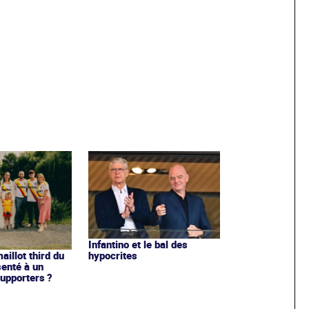
Infantino et le bal des
hypocrites
illot third du
enté à un
upporters ?