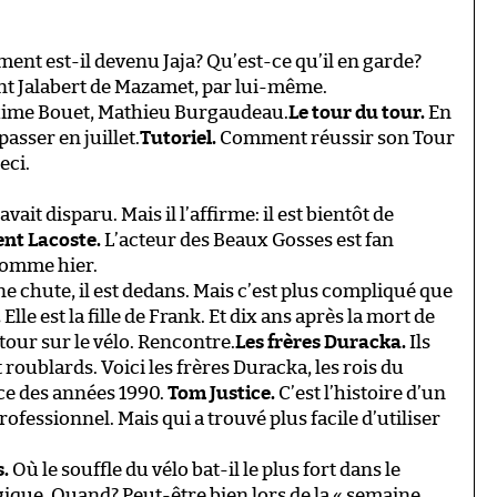
ent est-il devenu Jaja? Qu’est-ce qu’il en garde?
nt Jalabert de Mazamet, par lui-même.
ime Bouet, Mathieu Burgaudeau.
Le tour du tour.
En
passer en juillet.
Tutoriel.
Comment réussir son Tour
eci.
it disparu. Mais il l’affirme: il est bientôt de
ent Lacoste.
L’acteur des Beaux Gosses est fan
comme hier.
une chute, il est dedans. Mais c’est plus compliqué que
.
Elle est la fille de Frank. Et dix ans après la mort de
tour sur le vélo. Rencontre.
Les frères Duracka.
Ils
nt roublards. Voici les frères Duracka, les rois du
ce des années 1990.
Tom Justice.
C’est l’histoire d’un
rofessionnel. Mais qui a trouvé plus facile d’utiliser
.
Où le souffle du vélo bat-il le plus fort dans le
ique. Quand? Peut-être bien lors de la « semaine