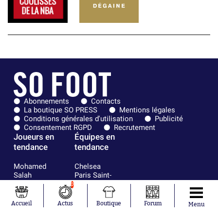
Abonnements
Contacts
La boutique SO PRESS
Mentions légales
Conditions générales d'utilisation
Publicité
Consentement RGPD
Recrutement
Joueurs en
Équipes en
tendance
tendance
Mohamed
Chelsea
Salah
Paris Saint-
Mykhailo
Germain
0
Mudryk
Bordeaux
Neymar
Olympique
Accueil
Actus
Boutique
Forum
Menu
Khalis Merah
lyonnais