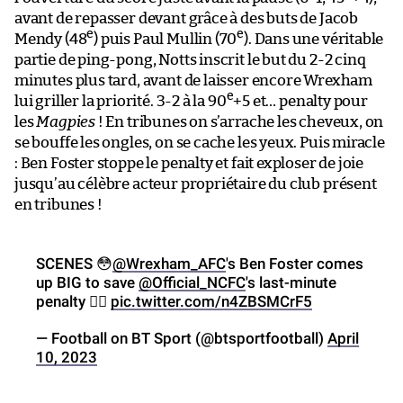
avant de repasser devant grâce à des buts de Jacob
e
e
Mendy (48
) puis Paul Mullin (70
). Dans une véritable
partie de ping-pong, Notts inscrit le but du 2-2 cinq
minutes plus tard, avant de laisser encore Wrexham
e
lui griller la priorité. 3-2 à la 90
+5 et… penalty pour
les
Magpies
! En tribunes on s’arrache les cheveux, on
se bouffe les ongles, on se cache les yeux. Puis miracle
: Ben Foster stoppe le penalty et fait exploser de joie
jusqu’au célèbre acteur propriétaire du club présent
en tribunes !
SCENES 😳
@Wrexham_AFC
's Ben Foster comes
up BIG to save
@Official_NCFC
's last-minute
penalty 🦸‍♂️
pic.twitter.com/n4ZBSMCrF5
— Football on BT Sport (@btsportfootball)
April
10, 2023