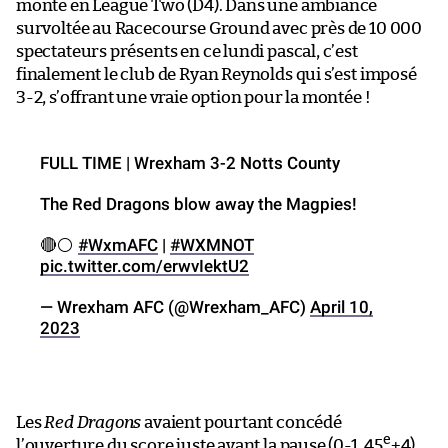
monte en League Two (D4). Dans une ambiance
survoltée au Racecourse Ground avec près de 10 000
spectateurs présents en ce lundi pascal, c’est
finalement le club de Ryan Reynolds qui s’est imposé
3-2, s’offrant une vraie option pour la montée !
FULL TIME | Wrexham 3-2 Notts County
The Red Dragons blow away the Magpies!
🔴⚪️
#WxmAFC
|
#WXMNOT
pic.twitter.com/erwvIektU2
— Wrexham AFC (@Wrexham_AFC)
April 10,
2023
Les
Red Dragons
avaient pourtant concédé
e
l’ouverture du score juste avant la pause (0-1, 45
+4),